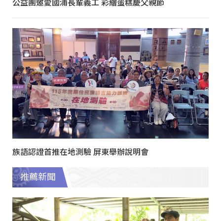
公益團邀愛國浦長輩義工 彩繪蛋糕慶父親節
族語認證首推在地測驗 屏東舉辦說明會
推薦新聞