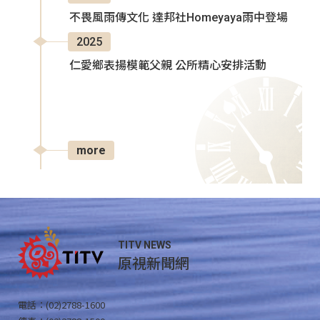
不畏風雨傳文化 達邦社Homeyaya雨中登場
2025
仁愛鄉表揚模範父親 公所精心安排活動
more
TITV NEWS
原視新聞網
電話：(02)2788-1600