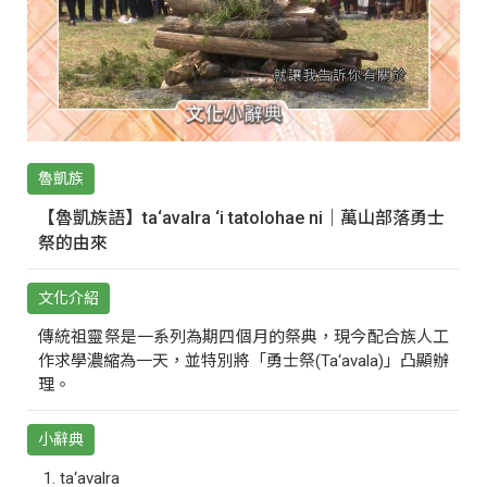
魯凱族
【魯凱族語】ta‘avalra ‘i tatolohae ni｜萬山部落勇士
祭的由來
文化介紹
傳統祖靈祭是一系列為期四個月的祭典，現今配合族人工
作求學濃縮為一天，並特別將「勇士祭(Ta‘avala)」凸顯辦
理。
小辭典
ta‘avalra