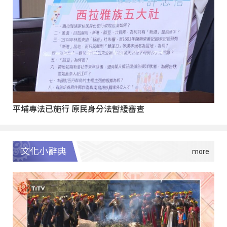
平埔專法已施行 原民身分法暫緩審查
文化小辭典