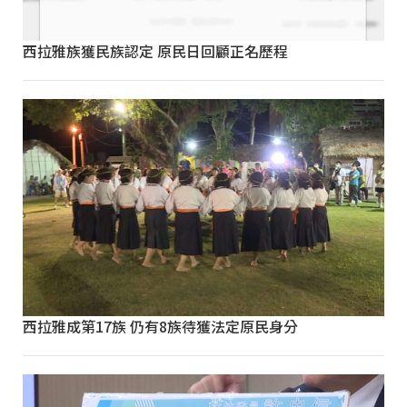
西拉雅族獲民族認定 原民日回顧正名歷程
西拉雅成第17族 仍有8族待獲法定原民身分