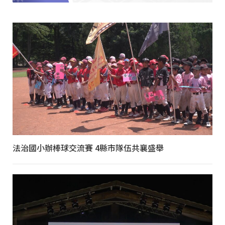
法治國小辦棒球交流賽 4縣市隊伍共襄盛舉