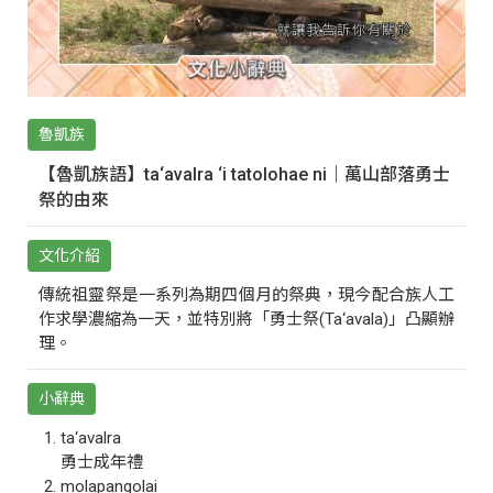
魯凱族
【魯凱族語】ta‘avalra ‘i tatolohae ni｜萬山部落勇士
祭的由來
文化介紹
傳統祖靈祭是一系列為期四個月的祭典，現今配合族人工
作求學濃縮為一天，並特別將「勇士祭(Ta‘avala)」凸顯辦
理。
小辭典
ta‘avalra
勇士成年禮
molapangolai