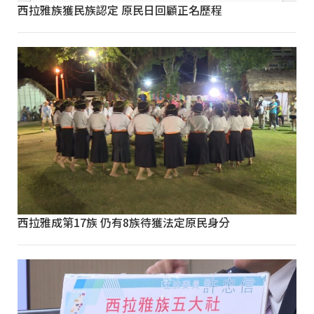
西拉雅族獲民族認定 原民日回顧正名歷程
西拉雅成第17族 仍有8族待獲法定原民身分