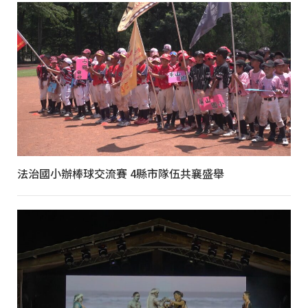
法治國小辦棒球交流賽 4縣市隊伍共襄盛舉