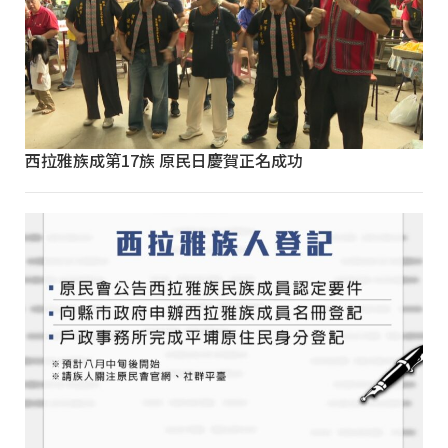
西拉雅族成第17族 原民日慶賀正名成功