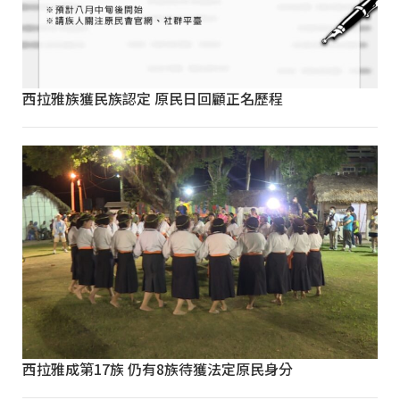
西拉雅族獲民族認定 原民日回顧正名歷程
西拉雅成第17族 仍有8族待獲法定原民身分