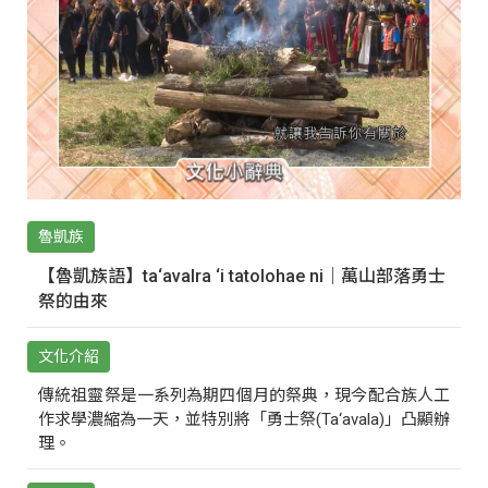
魯凱族
【魯凱族語】ta‘avalra ‘i tatolohae ni｜萬山部落勇士
祭的由來
文化介紹
傳統祖靈祭是一系列為期四個月的祭典，現今配合族人工
作求學濃縮為一天，並特別將「勇士祭(Ta‘avala)」凸顯辦
理。