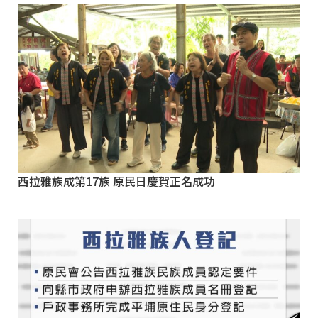
西拉雅族成第17族 原民日慶賀正名成功