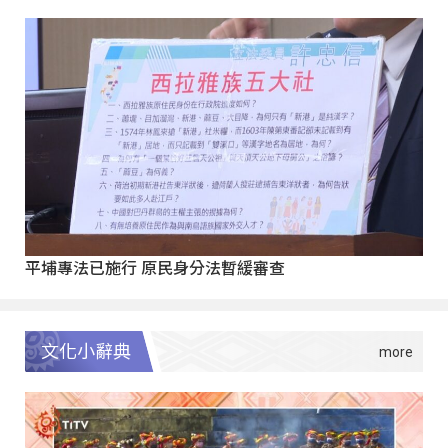
平埔專法已施行 原民身分法暫緩審查
文化小辭典