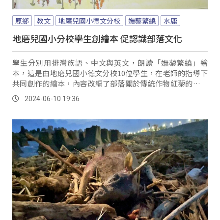
原鄉
教文
地磨兒國小德文分校
嫵藜繁繞
水鹿
地磨兒國小分校學生創繪本 促認識部落文化
學生分別用排灣族語、中文與英文，朗讀「嫵藜繁繞」繪
本，這是由地磨兒國小德文分校10位學生，在老師的指導下
共同創作的繪本，內容改編了部落關於傳統作物紅藜的古老
傳說故事，讓大眾認識排灣與魯凱族的紅藜文化。
2024-06-10 19:36