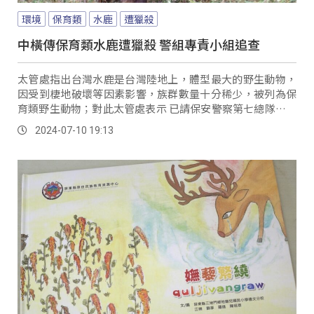
環境
保育類
水鹿
遭獵殺
中橫傳保育類水鹿遭獵殺 警組專責小組追查
太管處指出台灣水鹿是台灣陸地上，體型最大的野生動物，
因受到棲地破壞等因素影響，族群數量十分稀少，被列為保
育類野生動物；對此太管處表示 已請保安警察第七總隊第九
大隊，成立專責小組追查。
2024-07-10 19:13