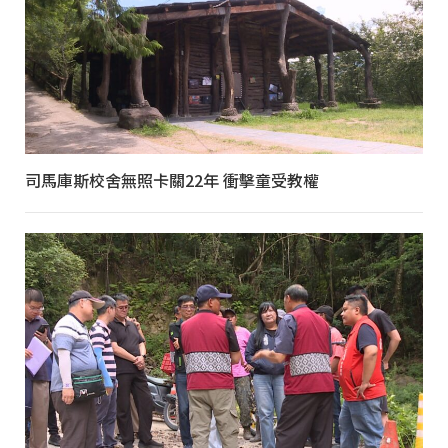
司馬庫斯校舍無照卡關22年 衝擊童受教權