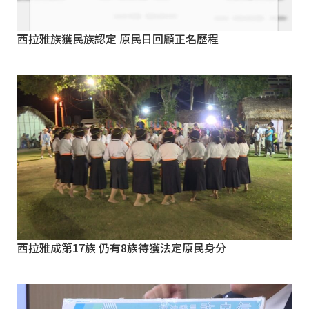
西拉雅族獲民族認定 原民日回顧正名歷程
西拉雅成第17族 仍有8族待獲法定原民身分