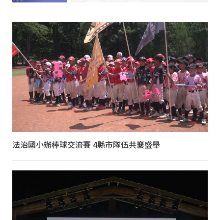
法治國小辦棒球交流賽 4縣市隊伍共襄盛舉