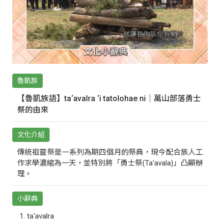
魯凱族
【魯凱族語】ta‘avalra ‘i tatolohae ni｜萬山部落勇士
祭的由來
文化介紹
傳統祖靈祭是一系列為期四個月的祭典，現今配合族人工
作求學濃縮為一天，並特別將「勇士祭(Ta‘avala)」凸顯辦
理。
小辭典
ta‘avalra