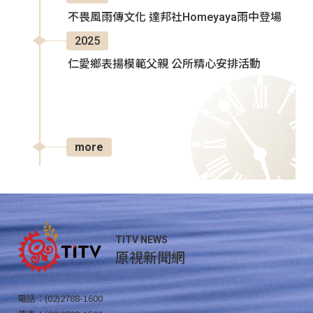
不畏風雨傳文化 達邦社Homeyaya雨中登場
2025
仁愛鄉表揚模範父親 公所精心安排活動
more
TITV NEWS
原視新聞網
電話：(02)2788-1600