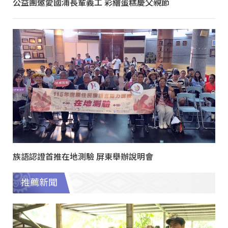
公益團邀愛國浦長輩義工 彩繪蛋糕慶父親節
族語認證首推在地測驗 屏東舉辦說明會
推薦新聞