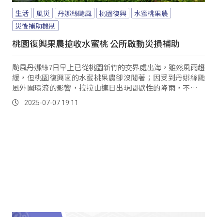
生活
風災
丹娜絲颱風
桃園復興
水蜜桃果農
災後補助機制
桃園復興果農搶收水蜜桃 公所啟動災損補助
颱風丹娜絲7日早上已從桃園新竹的交界處出海，雖然風雨趨
緩，但桃園復興區的水蜜桃果農卻沒閒著；因受到丹娜絲颱
風外圍環流的影響，拉拉山連日出現間歇性的降雨，不僅影
響果實成熟、也可能造成果實掉落的情形，不少水蜜桃果農
2025-07-07 19:11
趁著風雨稍緩的時間就趕緊上山進行搶收。