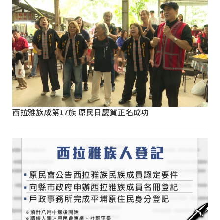
西拉雅族成第17族 原民日慶賀正名成功