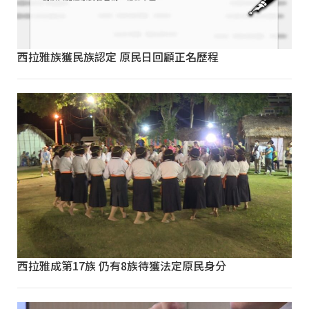
西拉雅族獲民族認定 原民日回顧正名歷程
西拉雅成第17族 仍有8族待獲法定原民身分