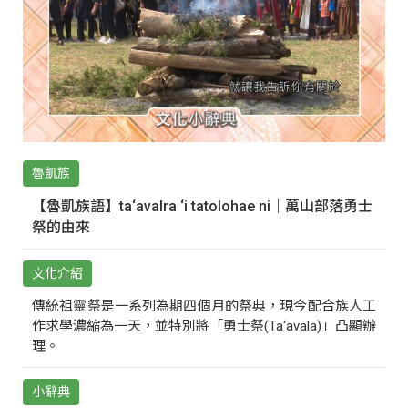
魯凱族
【魯凱族語】ta‘avalra ‘i tatolohae ni｜萬山部落勇士
祭的由來
文化介紹
傳統祖靈祭是一系列為期四個月的祭典，現今配合族人工
作求學濃縮為一天，並特別將「勇士祭(Ta‘avala)」凸顯辦
理。
小辭典