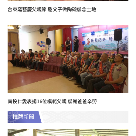
台東窯藝慶父親節 邀父子做陶碗感念土地
南投仁愛表揚16位模範父親 感謝爸爸辛勞
推薦新聞