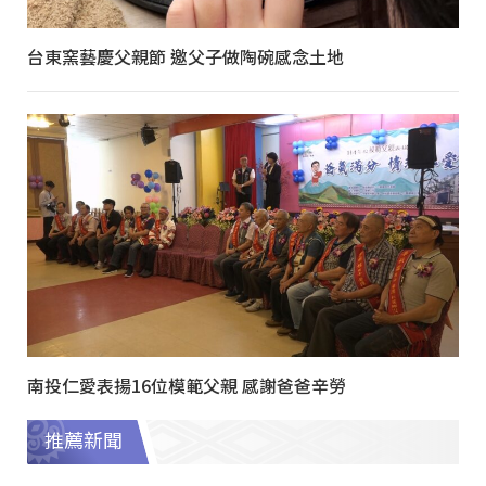
台東窯藝慶父親節 邀父子做陶碗感念土地
南投仁愛表揚16位模範父親 感謝爸爸辛勞
推薦新聞