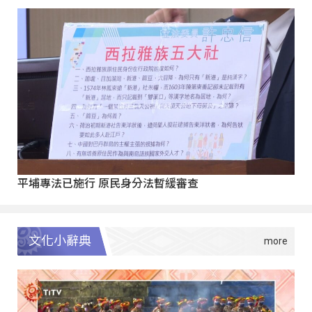
平埔專法已施行 原民身分法暫緩審查
文化小辭典