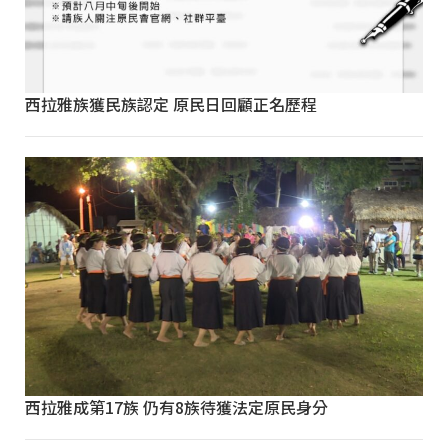
西拉雅族獲民族認定 原民日回顧正名歷程
西拉雅成第17族 仍有8族待獲法定原民身分