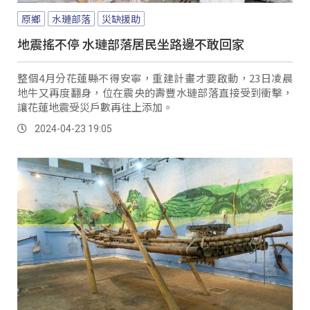
原鄉
水璉部落
災缺援助
地震搖不停 水璉部落居民坐路邊不敢回家
整個4月分花蓮縣不得安寧，重建計畫才要啟動，23日凌晨
地牛又再度翻身，位在震央的壽豐水璉部落直接受到衝擊，
讓花蓮地震受災戶數再往上添加。
2024-04-23 19:05