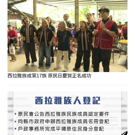
西拉雅族成第17族 原民日慶賀正名成功