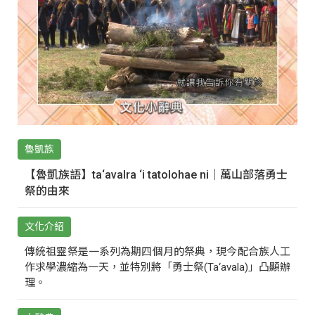
魯凱族
【魯凱族語】ta‘avalra ‘i tatolohae ni｜萬山部落勇士
祭的由來
文化介紹
傳統祖靈祭是一系列為期四個月的祭典，現今配合族人工
作求學濃縮為一天，並特別將「勇士祭(Ta‘avala)」凸顯辦
理。