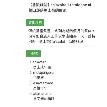
【魯凱族語】ta‘avalra ‘i tatolohae ni｜
萬山部落勇士祭的由來
文化介紹
傳統祖靈祭是一系列為期四個月的祭典，
現今配合族人工作求學濃縮為一天，並特
別將「勇士祭(Ta‘avala)」凸顯辦理。
小辭典
ta‘avalra
勇士成年禮
molapangolai
祖靈祭
asavasavahe
男性青年
atamatama
父字輩的稱呼