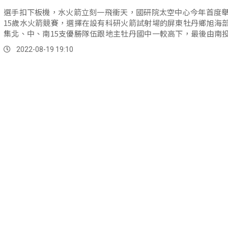
選手扣下板機，水火箭立刻一飛衝天，國研院太空中心今年首度舉
15歲水火箭競賽，選擇在設有科研火箭試射場的屏東牡丹鄉旭海
集北、中、南15支優勝隊伍跟地主牡丹國中一較高下，最後由南
樹...。
2022-08-19 19:10