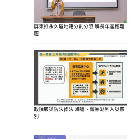
屏東推永久屋地籍分割分照 解長年產權難
題
政院版災防法修法 海嘯、堰塞湖列入災害
別