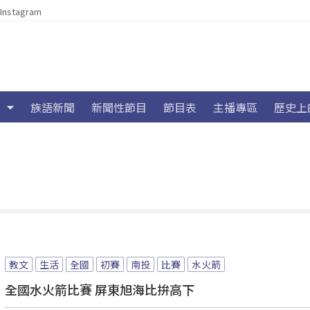
Instagram
族語新聞
新聞性節目
節目表
主播專區
歷史上
教文
生活
全國
初賽
南投
比賽
水火箭
全國水火箭比賽 屏東旭海比拚高下