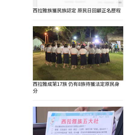
西拉雅族獲民族認定 原民日回顧正名歷程
西拉雅成第17族 仍有8族待獲法定原民身
分