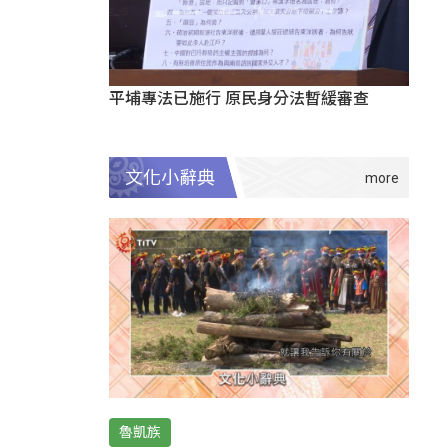
平埔專法已施行 原民身分法暫緩審查
文化小辭典
魯凱族