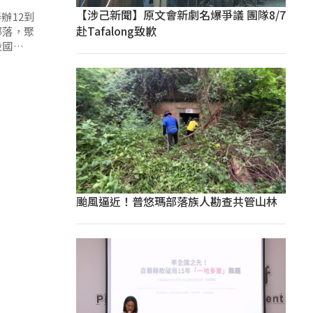
【涉己新聞】原文會新劇名爆爭議 團隊8/7
辦12到
赴Tafalong致歉
部落，聚
投國小大
颱風逼近！普悠瑪部落族人勘查共管山林