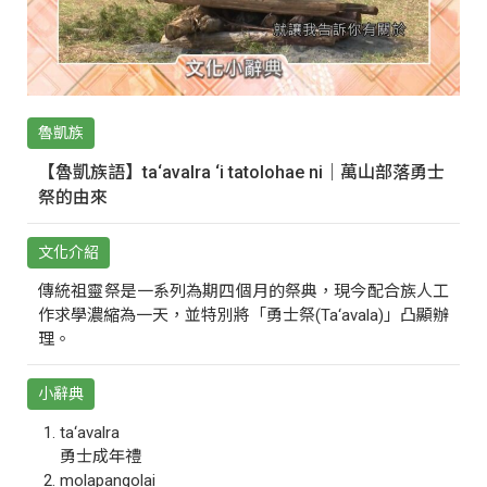
魯凱族
【魯凱族語】ta‘avalra ‘i tatolohae ni｜萬山部落勇士
祭的由來
文化介紹
傳統祖靈祭是一系列為期四個月的祭典，現今配合族人工
作求學濃縮為一天，並特別將「勇士祭(Ta‘avala)」凸顯辦
理。
小辭典
ta‘avalra
勇士成年禮
molapangolai