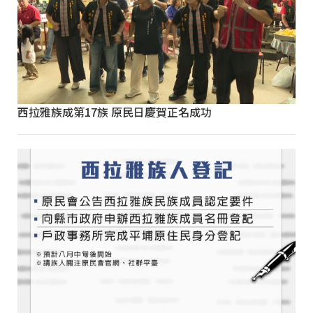
西拉雅族成第17族 原民日慶賀正名成功