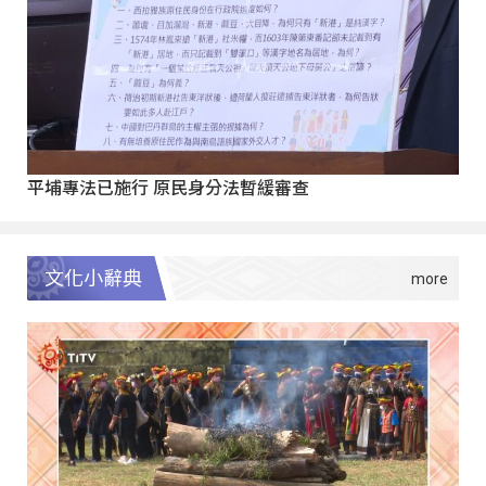
平埔專法已施行 原民身分法暫緩審查
文化小辭典