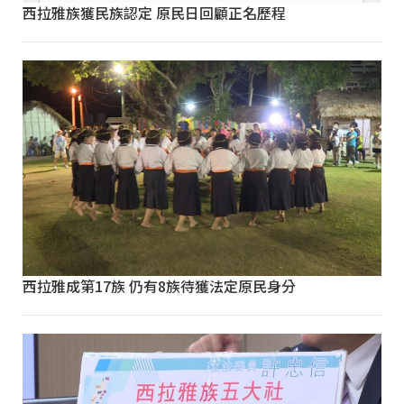
西拉雅族獲民族認定 原民日回顧正名歷程
西拉雅成第17族 仍有8族待獲法定原民身分