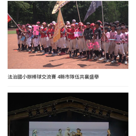
法治國小辦棒球交流賽 4縣市隊伍共襄盛舉