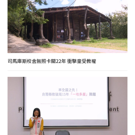
司馬庫斯校舍無照卡關22年 衝擊童受教權