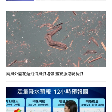
颱風外圍花蓮沿海風浪增強 鹽寮漁港現長浪