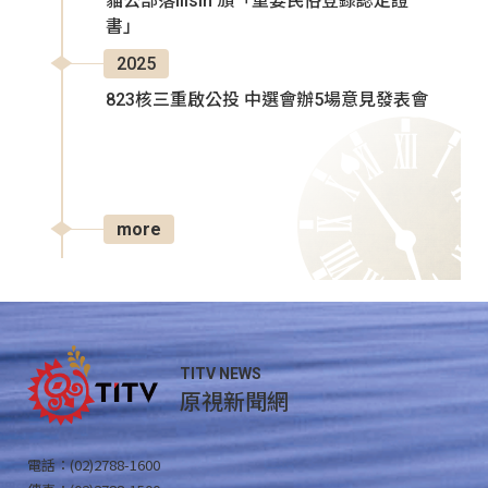
貓公部落Ilisin 頒「重要民俗登錄認定證
書」
2025
823核三重啟公投 中選會辦5場意見發表會
more
TITV NEWS
原視新聞網
電話：(02)2788-1600