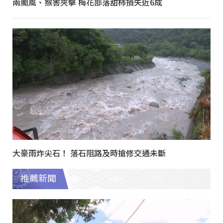
兩颱風、猴害夾擊 梅花部落甜柿損失近6成
大豪雨炸尖石！ 落石阻路及時搶修交通未斷
推薦新聞