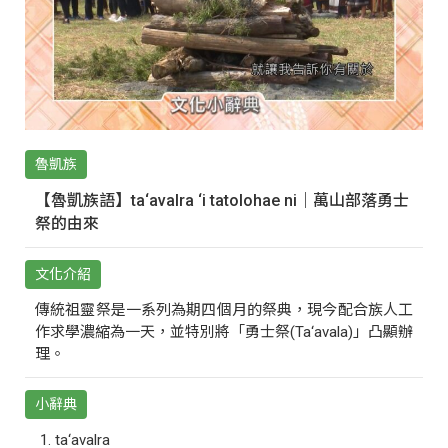
魯凱族
【魯凱族語】ta‘avalra ‘i tatolohae ni｜萬山部落勇士
祭的由來
文化介紹
傳統祖靈祭是一系列為期四個月的祭典，現今配合族人工
作求學濃縮為一天，並特別將「勇士祭(Ta‘avala)」凸顯辦
理。
小辭典
ta‘avalra