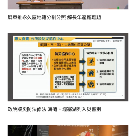
屏東推永久屋地籍分割分照 解長年產權難題
政院版災防法修法 海嘯、堰塞湖列入災害別