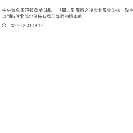
中央氣象署預報員 劉沛滕：「周二到周四之後東北風會帶來一點
以到時候北部地區是有局部降雨的機率的。
2024-12-01 19:19