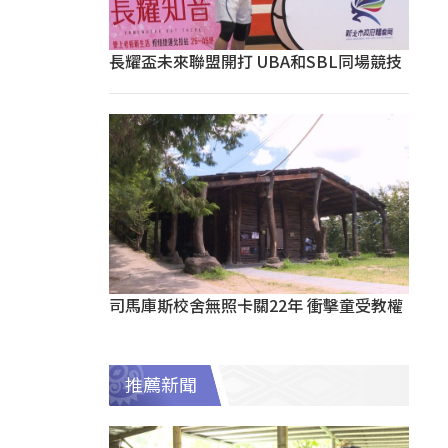
長耀盃未來聯盟開打 UBA和SBL同場競技
司馬庫斯校舍無照卡關22年 衝擊童受教權
推薦新聞