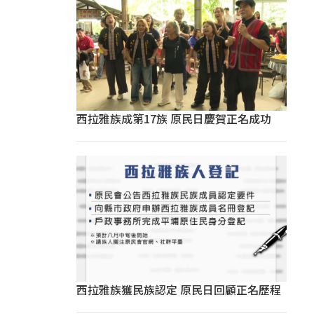
西拉雅族成第17族 原民日慶賀正名成功
西拉雅族獲民族認定 原民日回顧正名歷程