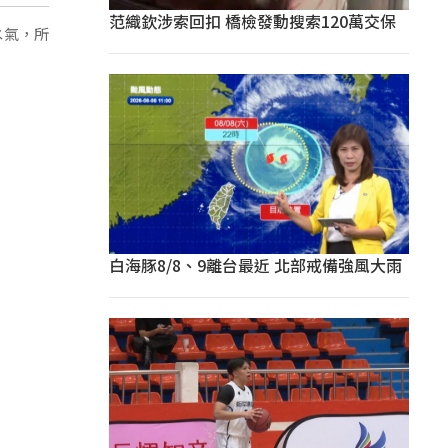
范織欽涉索回扣 橋檢發動搜索120萬交保
水氣，所
白海豚8/8、9離台最近 北部戒備強風大雨