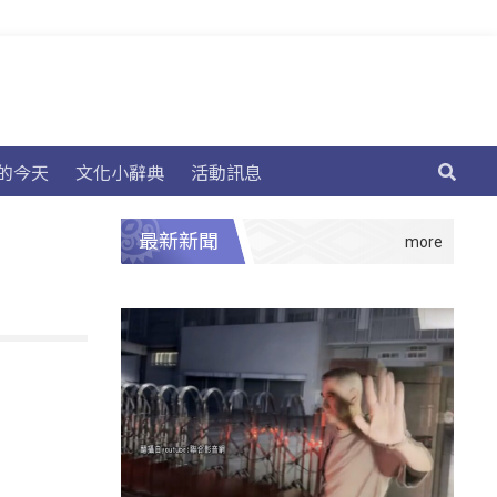
的今天
文化小辭典
活動訊息
最新新聞