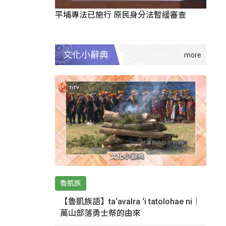
平埔專法已施行 原民身分法暫緩審查
文化小辭典
魯凱族
【魯凱族語】ta‘avalra ‘i tatolohae ni｜
萬山部落勇士祭的由來