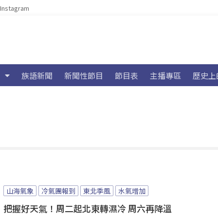
Instagram
族語新聞
新聞性節目
節目表
主播專區
歷史上
山海氣象
冷氣團報到
東北季風
水氣增加
把握好天氣！周二起北東轉濕冷 周六再降溫