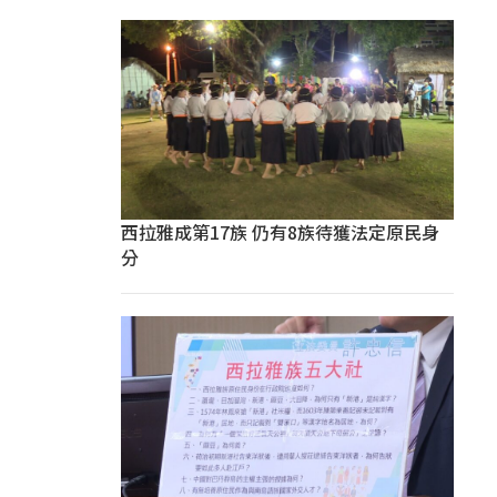
西拉雅成第17族 仍有8族待獲法定原民身
分