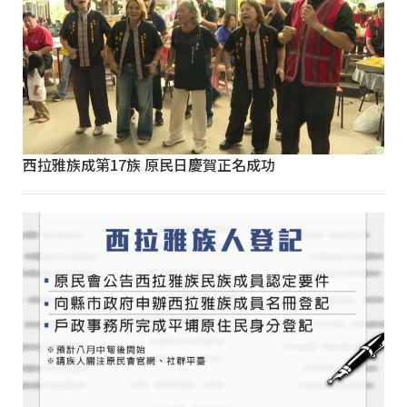
西拉雅族成第17族 原民日慶賀正名成功