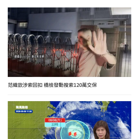
范織欽涉索回扣 橋檢發動搜索120萬交保