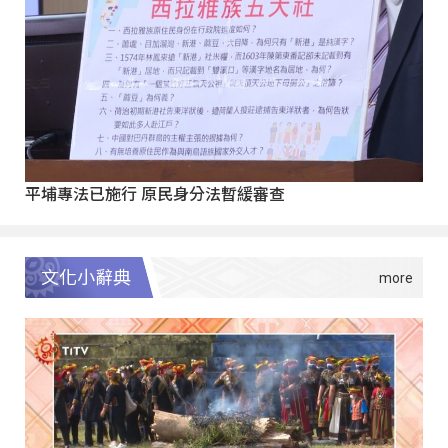
平埔專法已施行 原民身分法暫緩審查
文化小辭典