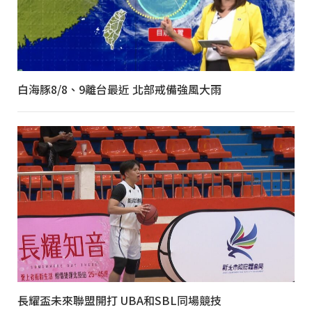
白海豚8/8、9離台最近 北部戒備強風大雨
長耀盃未來聯盟開打 UBA和SBL同場競技