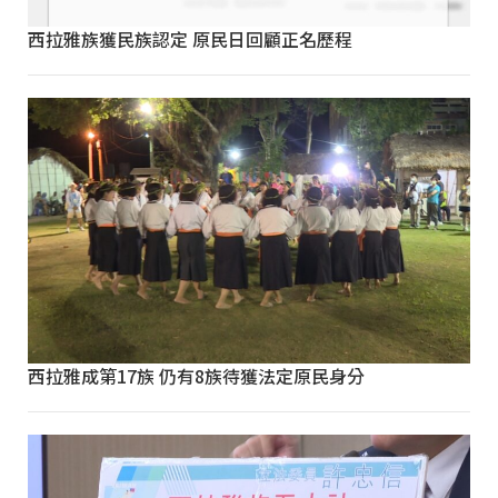
西拉雅族獲民族認定 原民日回顧正名歷程
西拉雅成第17族 仍有8族待獲法定原民身分