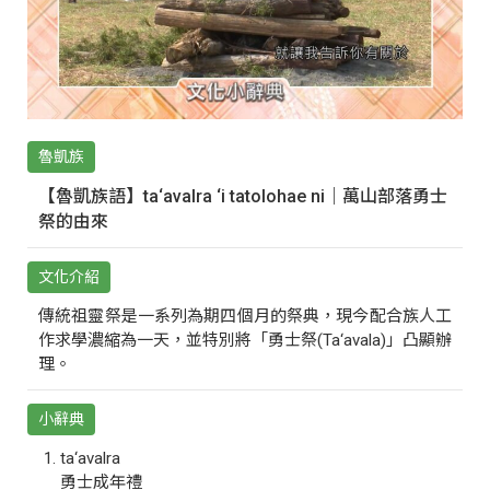
魯凱族
【魯凱族語】ta‘avalra ‘i tatolohae ni｜萬山部落勇士
祭的由來
文化介紹
傳統祖靈祭是一系列為期四個月的祭典，現今配合族人工
作求學濃縮為一天，並特別將「勇士祭(Ta‘avala)」凸顯辦
理。
小辭典
ta‘avalra
勇士成年禮