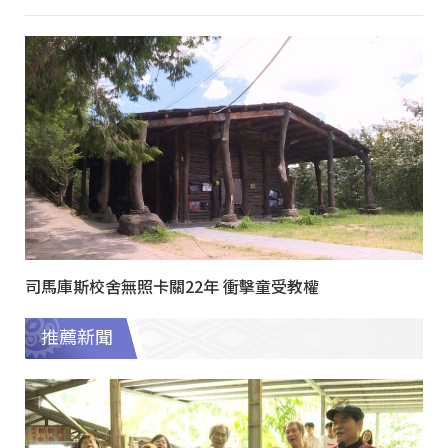
司馬庫斯校舍無照卡關22年 衝擊童受教權
推薦新聞