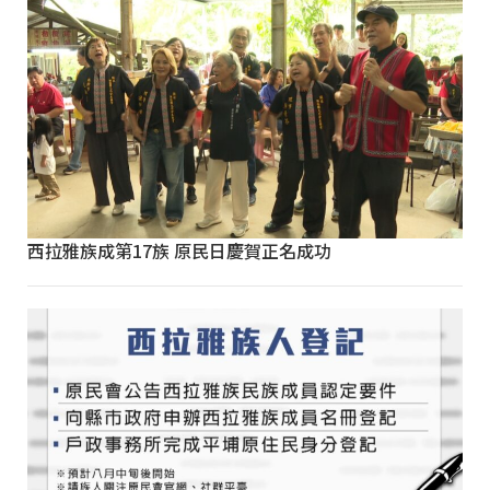
西拉雅族成第17族 原民日慶賀正名成功