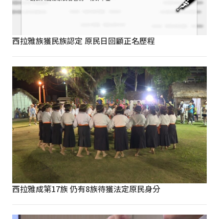
西拉雅族獲民族認定 原民日回顧正名歷程
西拉雅成第17族 仍有8族待獲法定原民身分