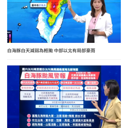
白海豚白天減弱為輕颱 中部以北有局部豪雨