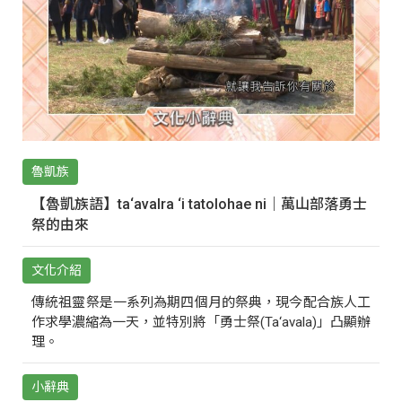
魯凱族
【魯凱族語】ta‘avalra ‘i tatolohae ni｜萬山部落勇士
祭的由來
文化介紹
傳統祖靈祭是一系列為期四個月的祭典，現今配合族人工
作求學濃縮為一天，並特別將「勇士祭(Ta‘avala)」凸顯辦
理。
小辭典