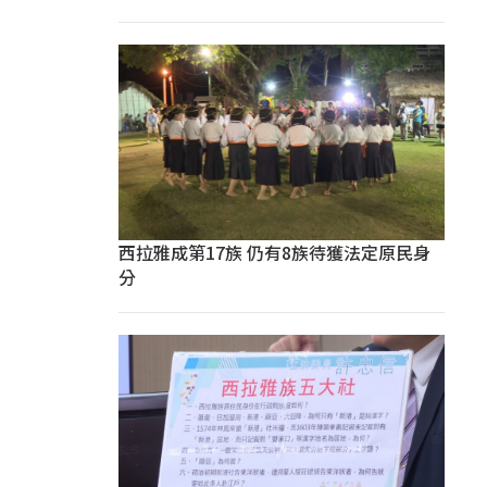
西拉雅成第17族 仍有8族待獲法定原民身
分