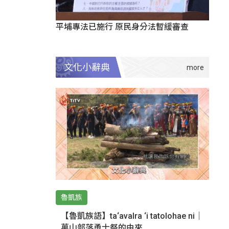
平埔專法已施行 原民身分法暫緩審查
文化小辭典
魯凱族
【魯凱族語】ta‘avalra ‘i tatolohae ni｜
萬山部落勇士祭的由來