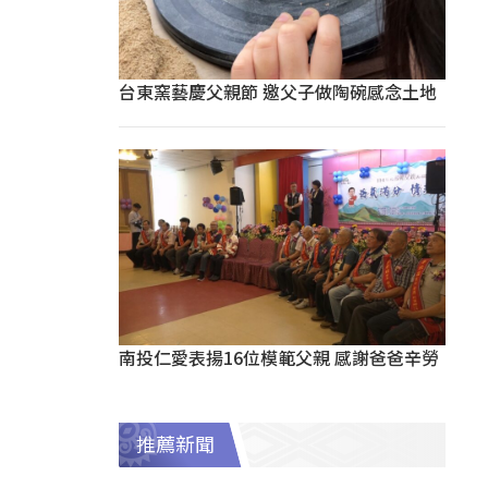
台東窯藝慶父親節 邀父子做陶碗感念土地
南投仁愛表揚16位模範父親 感謝爸爸辛勞
推薦新聞