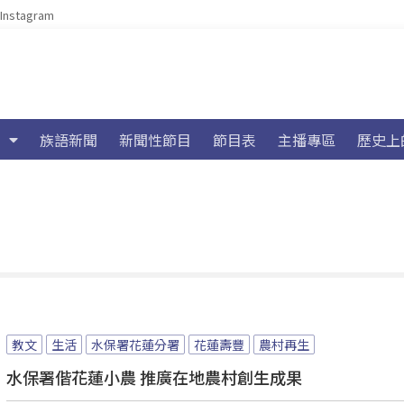
Instagram
族語新聞
新聞性節目
節目表
主播專區
歷史上
教文
生活
水保署花蓮分署
花蓮壽豐
農村再生
水保署偕花蓮小農 推廣在地農村創生成果