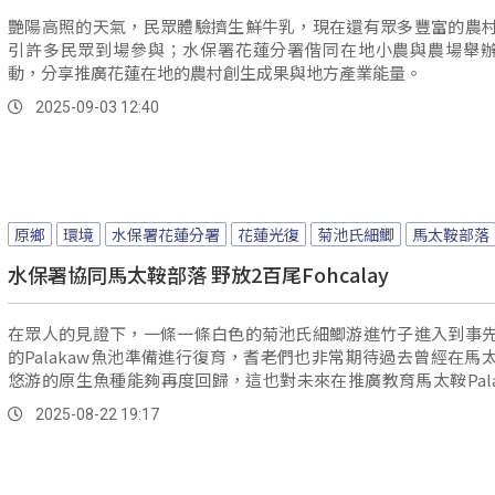
艷陽高照的天氣，民眾體驗擠生鮮牛乳，現在還有眾多豐富的農
引許多民眾到場參與；水保署花蓮分署偕同在地小農與農場舉
動，分享推廣花蓮在地的農村創生成果與地方產業能量。
2025-09-03 12:40
原鄉
環境
水保署花蓮分署
花蓮光復
菊池氏細鯽
馬太鞍部落
水保署協同馬太鞍部落 野放2百尾Fohcalay
在眾人的見證下，一條一條白色的菊池氏細鯽游進竹子進入到事
的Palakaw魚池準備進行復育，耆老們也非常期待過去曾經在馬
悠游的原生魚種能夠再度回歸，這也對未來在推廣教育馬太鞍Pala
法以及生態觀光有正向助益。
2025-08-22 19:17