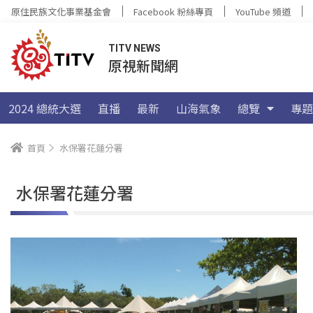
原住民族文化事業基金會
Facebook 粉絲專頁
YouTube 頻道
TITV NEWS
原視新聞網
2024 總統大選
直播
最新
山海氣象
總覽
專題
首頁
水保署花蓮分署
水保署花蓮分署