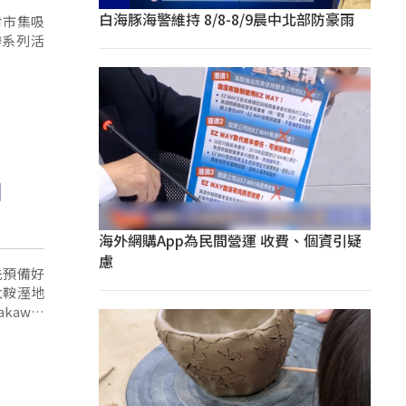
白海豚海警維持 8/8-8/9晨中北部防豪雨
村市集吸
辦系列活
海外網購App為民間營運 收費、個資引疑
慮
先預備好
太鞍溼地
kaw漁