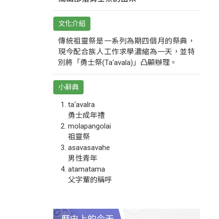
文化介紹
傳統祖靈祭是一系列為期四個月的祭典，
現今配合族人工作求學濃縮為一天，並特
別將「勇士祭(Ta‘avala)」凸顯辦理。
小辭典
ta‘avalra
勇士成年禮
molapangolai
祖靈祭
asavasavahe
男性青年
atamatama
父字輩的稱呼
歷史上的今天