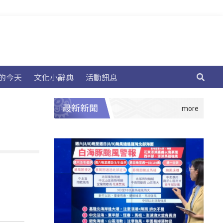
的今天
文化小辭典
活動訊息
最新新聞