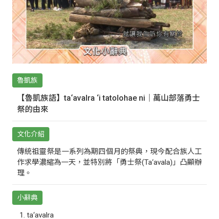
魯凱族
【魯凱族語】ta‘avalra ‘i tatolohae ni｜萬山部落勇士
祭的由來
文化介紹
傳統祖靈祭是一系列為期四個月的祭典，現今配合族人工
作求學濃縮為一天，並特別將「勇士祭(Ta‘avala)」凸顯辦
理。
小辭典
ta‘avalra