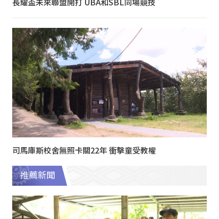
長耀盃未來聯盟開打 UBA和SBL同場競技
司馬庫斯校舍無照卡關22年 衝擊童受教權
推薦新聞