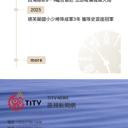
白海豚8/8、9離台最近 北部戒備強風大雨
2025
德芙蘭國小少棒隊成軍3年 獲隊史首座冠軍
more
TITV NEWS
原視新聞網
電話：(02)2788-1600