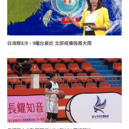
白海豚8/8、9離台最近 北部戒備強風大雨