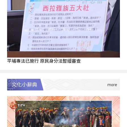
平埔專法已施行 原民身分法暫緩審查
文化小辭典