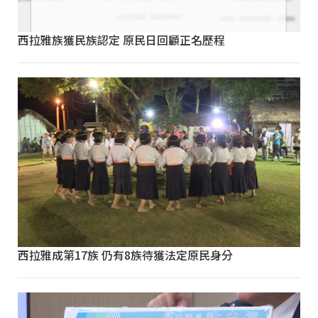
西拉雅族獲民族認定 原民日回顧正名歷程
西拉雅成第17族 仍有8族待獲法定原民身分