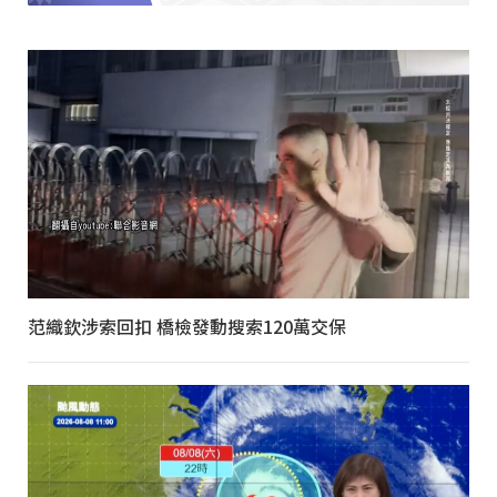
范織欽涉索回扣 橋檢發動搜索120萬交保