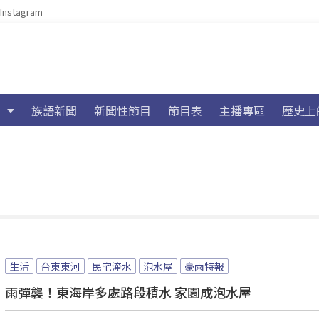
Instagram
族語新聞
新聞性節目
節目表
主播專區
歷史上
生活
台東東河
民宅淹水
泡水屋
豪雨特報
雨彈襲！東海岸多處路段積水 家園成泡水屋