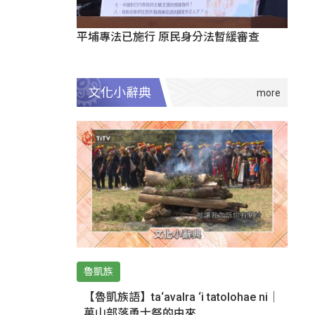
平埔專法已施行 原民身分法暫緩審查
文化小辭典
魯凱族
【魯凱族語】ta‘avalra ‘i tatolohae ni｜
萬山部落勇士祭的由來