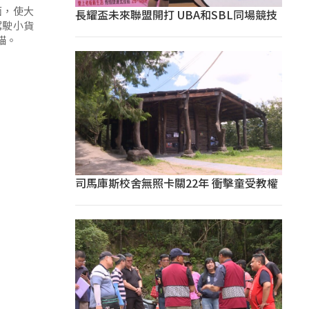
面，使大
長耀盃未來聯盟開打 UBA和SBL同場競技
駕駛小貨
錨。
司馬庫斯校舍無照卡關22年 衝擊童受教權