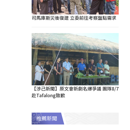
司馬庫斯災後復建 立委前往考察盤點需求
【涉己新聞】原文會新劇名爆爭議 團隊8/7
赴Tafalong致歉
推薦新聞