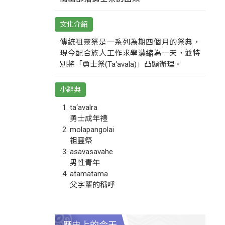
文化介紹
傳統祖靈祭是一系列為期四個月的祭典，
現今配合族人工作求學濃縮為一天，並特
別將「勇士祭(Ta‘avala)」凸顯辦理。
小辭典
ta‘avalra
勇士成年禮
molapangolai
祖靈祭
asavasavahe
男性青年
atamatama
父字輩的稱呼
歷史上的今天