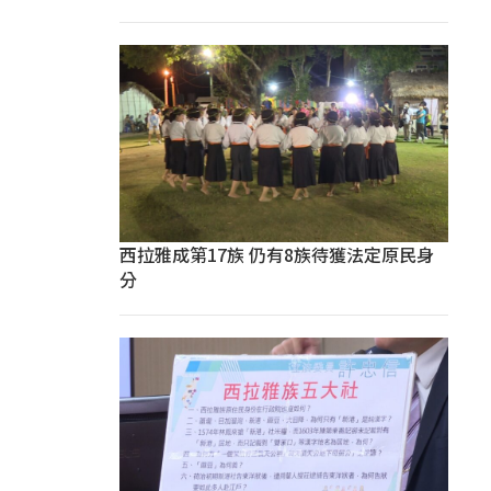
西拉雅成第17族 仍有8族待獲法定原民身
分