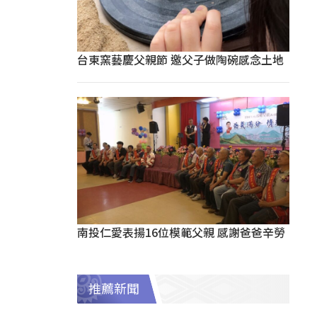
台東窯藝慶父親節 邀父子做陶碗感念土地
南投仁愛表揚16位模範父親 感謝爸爸辛勞
推薦新聞