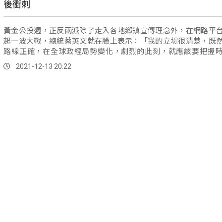
後衝刺
黃金公投週，正反兩派除了走入各地鄉鎮宣傳理念外，在網路平
起一波大戰，總統蔡英文就在臉上表示：「我的立場很清楚，既
路線正確，在全球政經局勢變化，劇烈的此刻，就應該要把握
走。
2021-12-13 20:22