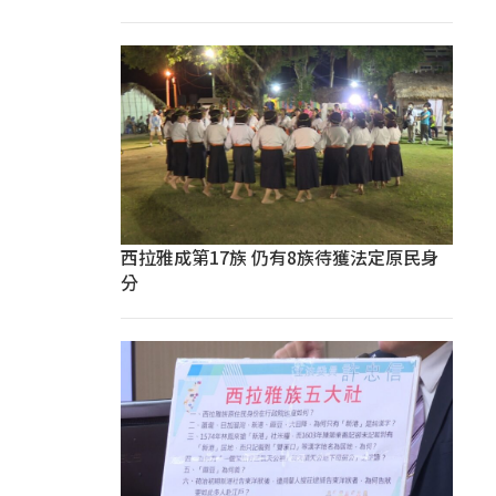
西拉雅成第17族 仍有8族待獲法定原民身
分