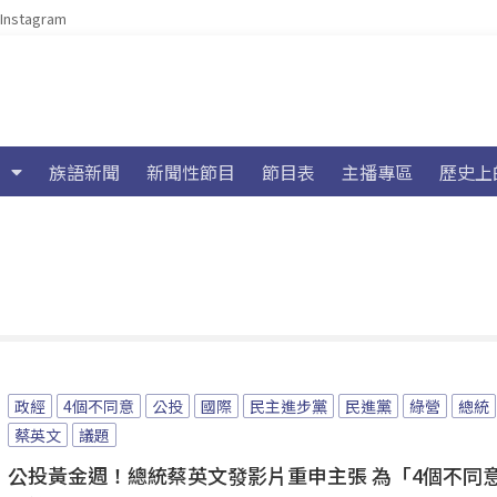
Instagram
族語新聞
新聞性節目
節目表
主播專區
歷史上
政經
4個不同意
公投
國際
民主進步黨
民進黨
綠營
總統
蔡英文
議題
公投黃金週！總統蔡英文發影片重申主張 為「4個不同