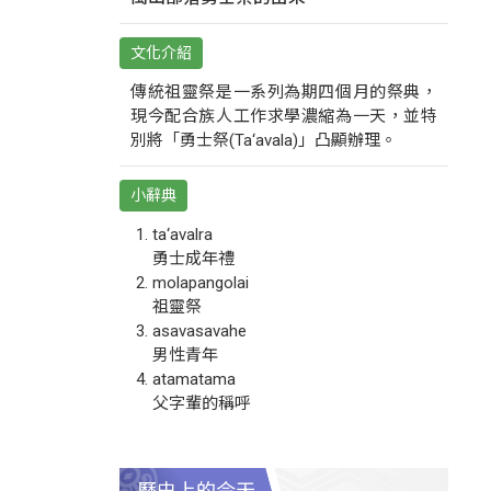
文化介紹
傳統祖靈祭是一系列為期四個月的祭典，
現今配合族人工作求學濃縮為一天，並特
別將「勇士祭(Ta‘avala)」凸顯辦理。
小辭典
ta‘avalra
勇士成年禮
molapangolai
祖靈祭
asavasavahe
男性青年
atamatama
父字輩的稱呼
歷史上的今天