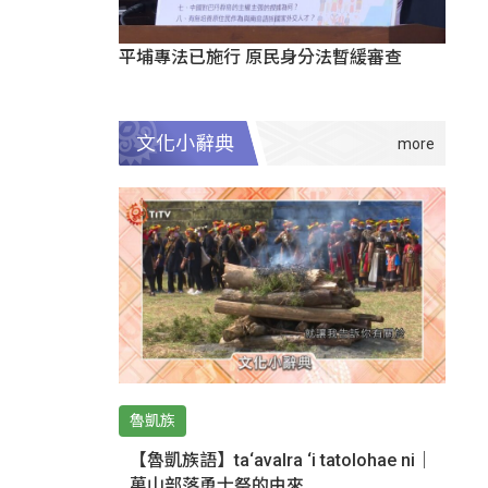
平埔專法已施行 原民身分法暫緩審查
文化小辭典
魯凱族
【魯凱族語】ta‘avalra ‘i tatolohae ni｜
萬山部落勇士祭的由來