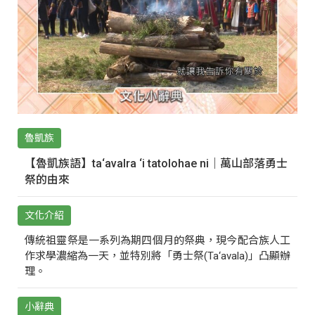
魯凱族
【魯凱族語】ta‘avalra ‘i tatolohae ni｜萬山部落勇士
祭的由來
文化介紹
傳統祖靈祭是一系列為期四個月的祭典，現今配合族人工
作求學濃縮為一天，並特別將「勇士祭(Ta‘avala)」凸顯辦
理。
小辭典