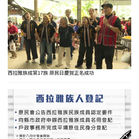
西拉雅族成第17族 原民日慶賀正名成功