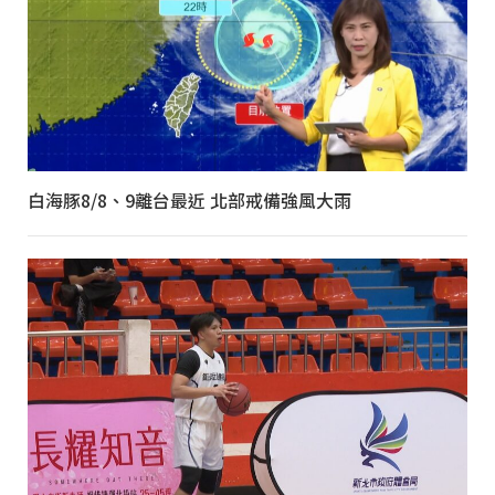
白海豚8/8、9離台最近 北部戒備強風大雨