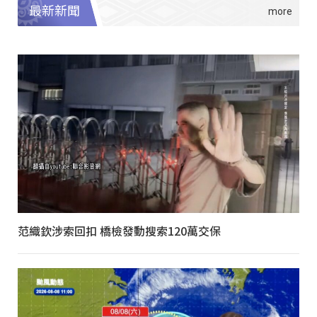
最新新聞
范織欽涉索回扣 橋檢發動搜索120萬交保