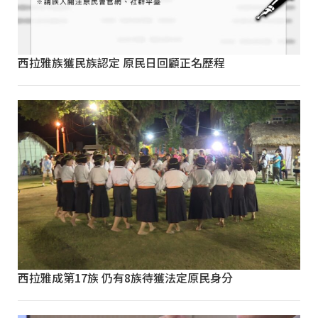
西拉雅族獲民族認定 原民日回顧正名歷程
西拉雅成第17族 仍有8族待獲法定原民身分