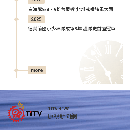
白海豚8/8、9離台最近 北部戒備強風大雨
2025
德芙蘭國小少棒隊成軍3年 獲隊史首座冠軍
more
TITV NEWS
原視新聞網