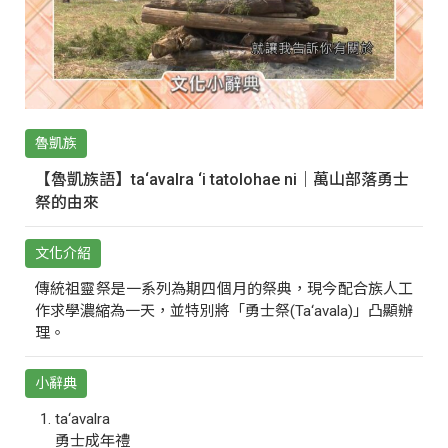
魯凱族
【魯凱族語】ta‘avalra ‘i tatolohae ni｜萬山部落勇士
祭的由來
文化介紹
傳統祖靈祭是一系列為期四個月的祭典，現今配合族人工
作求學濃縮為一天，並特別將「勇士祭(Ta‘avala)」凸顯辦
理。
小辭典
ta‘avalra
勇士成年禮