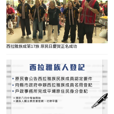
西拉雅族成第17族 原民日慶賀正名成功