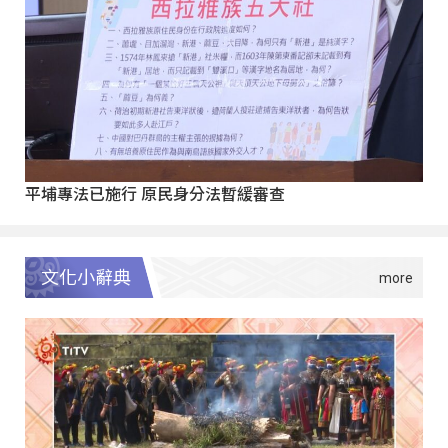
平埔專法已施行 原民身分法暫緩審查
文化小辭典