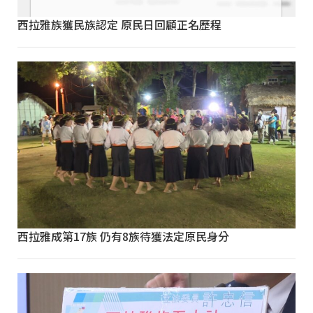
西拉雅族獲民族認定 原民日回顧正名歷程
西拉雅成第17族 仍有8族待獲法定原民身分