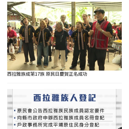
西拉雅族成第17族 原民日慶賀正名成功