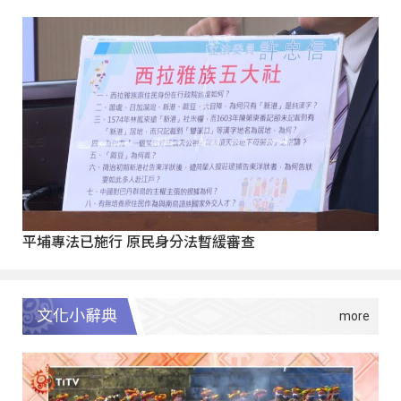
平埔專法已施行 原民身分法暫緩審查
文化小辭典