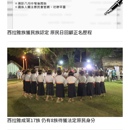
西拉雅族獲民族認定 原民日回顧正名歷程
西拉雅成第17族 仍有8族待獲法定原民身分