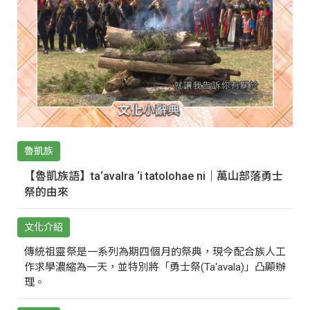
魯凱族
【魯凱族語】ta‘avalra ‘i tatolohae ni｜萬山部落勇士
祭的由來
文化介紹
傳統祖靈祭是一系列為期四個月的祭典，現今配合族人工
作求學濃縮為一天，並特別將「勇士祭(Ta‘avala)」凸顯辦
理。