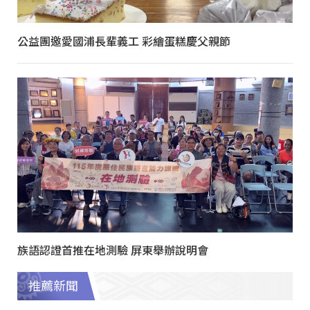
公益團邀愛國浦長輩義工 彩繪蛋糕慶父親節
族語認證首推在地測驗 屏東舉辦說明會
推薦新聞