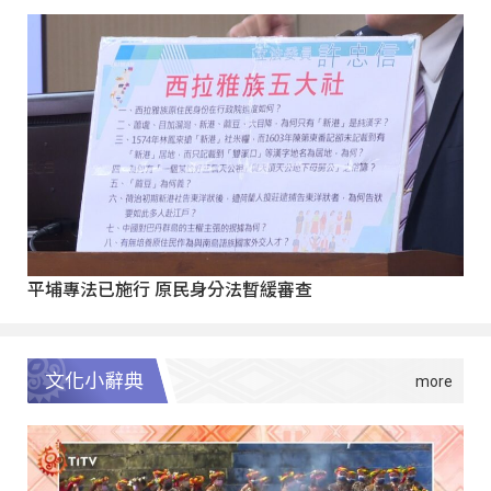
平埔專法已施行 原民身分法暫緩審查
文化小辭典