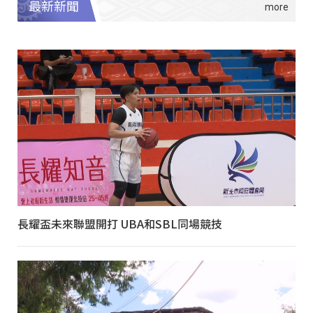
最新新聞
長耀盃未來聯盟開打 UBA和SBL同場競技