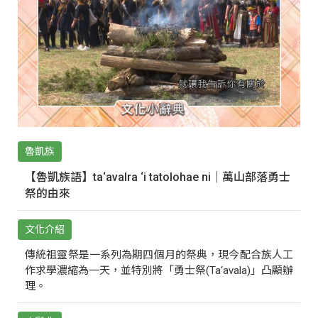
魯凱族
【魯凱族語】ta‘avalra ‘i tatolohae ni｜萬山部落勇士
祭的由來
文化介紹
傳統祖靈祭是一系列為期四個月的祭典，現今配合族人工
作求學濃縮為一天，並特別將「勇士祭(Ta‘avala)」凸顯辦
理。