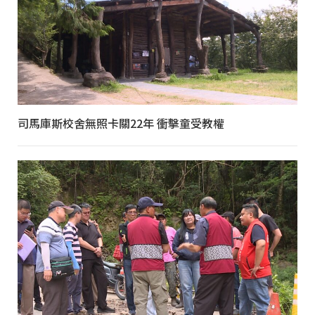
司馬庫斯校舍無照卡關22年 衝擊童受教權