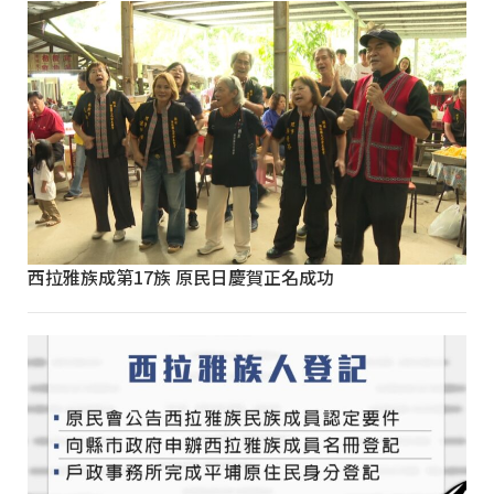
西拉雅族成第17族 原民日慶賀正名成功