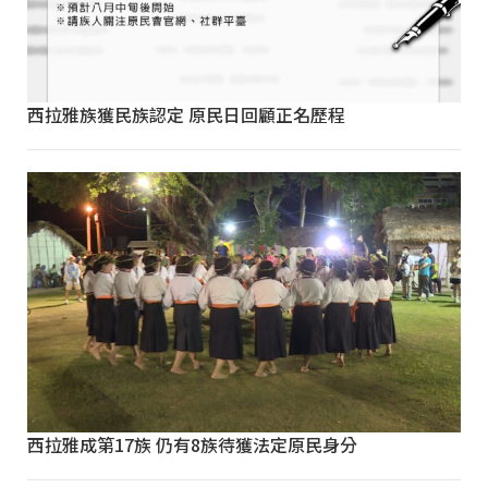
西拉雅族獲民族認定 原民日回顧正名歷程
西拉雅成第17族 仍有8族待獲法定原民身分