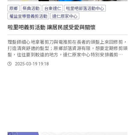
原鄉
祭典活動
台東達仁
啦里吧部落活動中心
權益宣導暨義剪活動
達仁原家中心
啦里吧義剪活動 讓居民感受愛與關懷
理髮師細心地拿著剪刀與電推剪在長者的頭髮上來回修剪，
打造清爽舒適的髮型；原鄉部落資源有限，想要定期修剪頭
髮，往往要到較遠的地方，達仁原家中心特別安排義剪到達
仁鄉台坂村啦里吧部落，幫居民免費剪頭髮。
2025-03-19 19:18