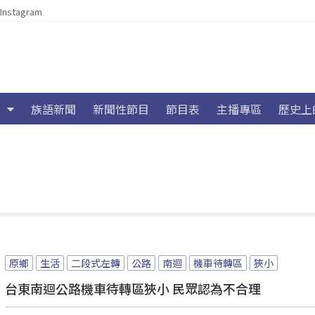
Instagram
族語新聞
新聞性節目
節目表
主播專區
歷史上
原鄉
生活
二段式左轉
公路
南迴
機車待轉區
狹小
台東南迴公路機車待轉區狹小 民眾認為不合理