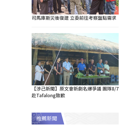
司馬庫斯災後復建 立委前往考察盤點需求
【涉己新聞】原文會新劇名爆爭議 團隊8/7
赴Tafalong致歉
推薦新聞