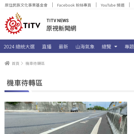
原住民族文化事業基金會
Facebook 粉絲專頁
YouTube 頻道
TITV NEWS
原視新聞網
2024 總統大選
直播
最新
山海氣象
總覽
專題
首頁
機車待轉區
機車待轉區