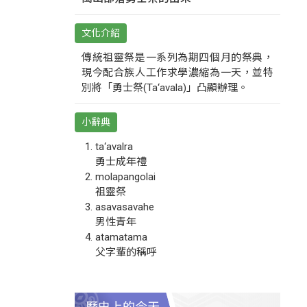
文化介紹
傳統祖靈祭是一系列為期四個月的祭典，
現今配合族人工作求學濃縮為一天，並特
別將「勇士祭(Ta‘avala)」凸顯辦理。
小辭典
ta‘avalra
勇士成年禮
molapangolai
祖靈祭
asavasavahe
男性青年
atamatama
父字輩的稱呼
歷史上的今天