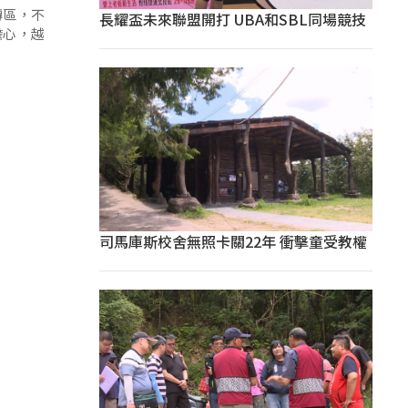
轉區，不
長耀盃未來聯盟開打 UBA和SBL同場競技
擔心，越
司馬庫斯校舍無照卡關22年 衝擊童受教權