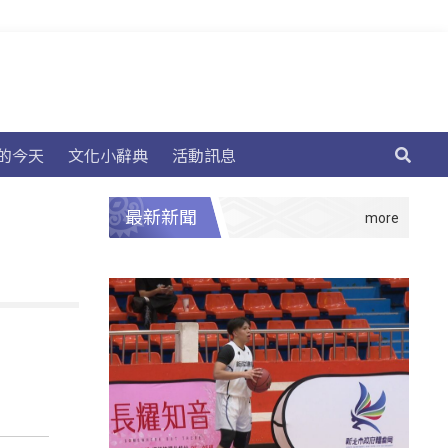
的今天
文化小辭典
活動訊息
最新新聞