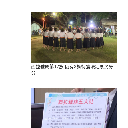
西拉雅成第17族 仍有8族待獲法定原民身
分