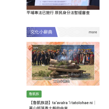
平埔專法已施行 原民身分法暫緩審查
文化小辭典
魯凱族
【魯凱族語】ta‘avalra ‘i tatolohae ni｜
萬山部落勇士祭的由來