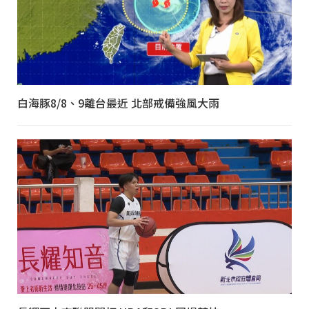
白海豚8/8、9離台最近 北部戒備強風大雨