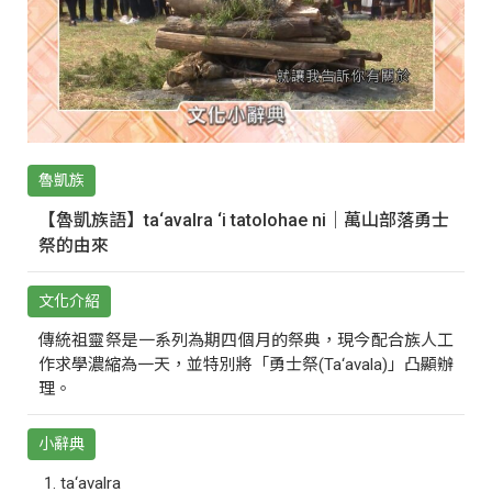
魯凱族
【魯凱族語】ta‘avalra ‘i tatolohae ni｜萬山部落勇士
祭的由來
文化介紹
傳統祖靈祭是一系列為期四個月的祭典，現今配合族人工
作求學濃縮為一天，並特別將「勇士祭(Ta‘avala)」凸顯辦
理。
小辭典
ta‘avalra