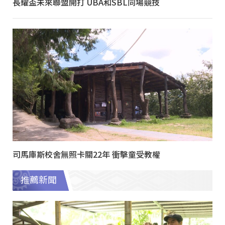
長耀盃未來聯盟開打 UBA和SBL同場競技
司馬庫斯校舍無照卡關22年 衝擊童受教權
推薦新聞