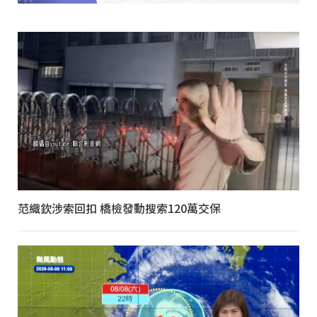
范織欽涉索回扣 橋檢發動搜索120萬交保