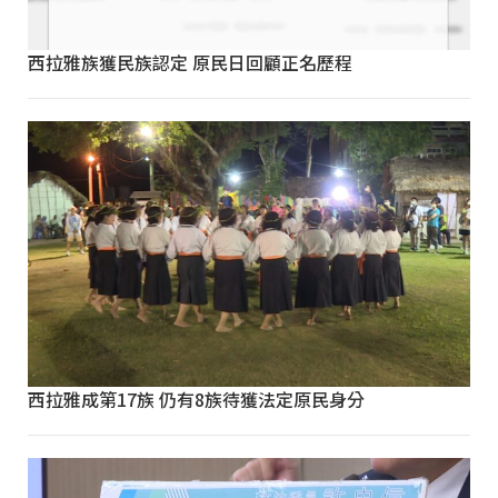
西拉雅族獲民族認定 原民日回顧正名歷程
西拉雅成第17族 仍有8族待獲法定原民身分