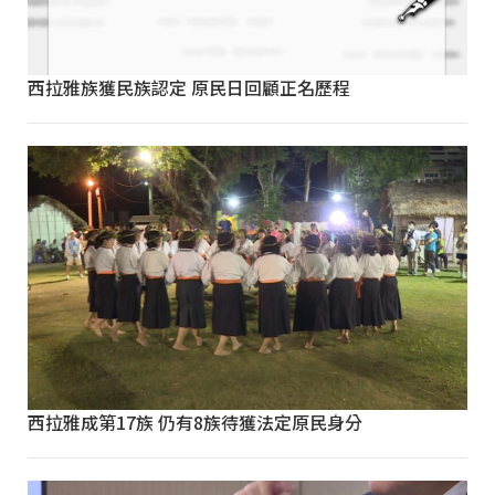
西拉雅族獲民族認定 原民日回顧正名歷程
西拉雅成第17族 仍有8族待獲法定原民身分