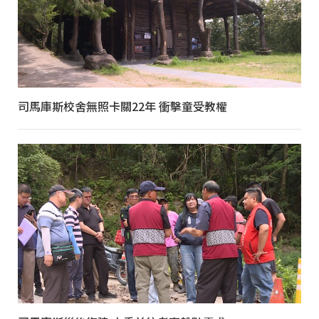
司馬庫斯校舍無照卡關22年 衝擊童受教權