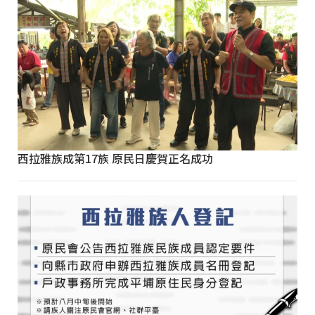
西拉雅族成第17族 原民日慶賀正名成功