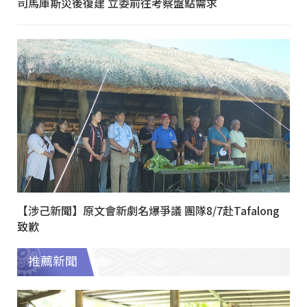
司馬庫斯災後復建 立委前往考察盤點需求
【涉己新聞】原文會新劇名爆爭議 團隊8/7赴Tafalong
致歉
推薦新聞