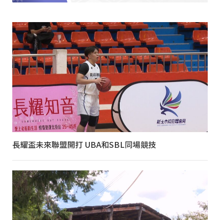
長耀盃未來聯盟開打 UBA和SBL同場競技