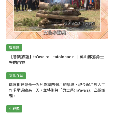
魯凱族
【魯凱族語】ta‘avalra ‘i tatolohae ni｜萬山部落勇士
祭的由來
文化介紹
傳統祖靈祭是一系列為期四個月的祭典，現今配合族人工
作求學濃縮為一天，並特別將「勇士祭(Ta‘avala)」凸顯辦
理。
小辭典