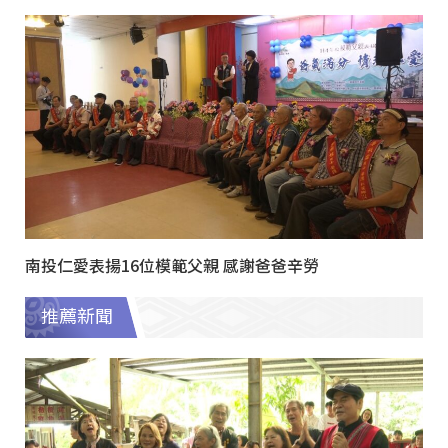
南投仁愛表揚16位模範父親 感謝爸爸辛勞
推薦新聞