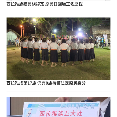
西拉雅族獲民族認定 原民日回顧正名歷程
西拉雅成第17族 仍有8族待獲法定原民身分