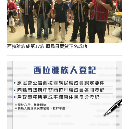
西拉雅族成第17族 原民日慶賀正名成功