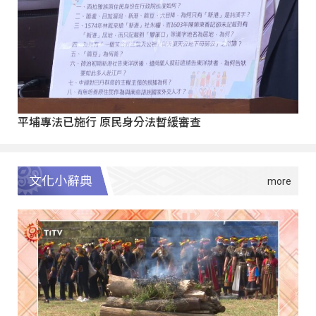
平埔專法已施行 原民身分法暫緩審查
文化小辭典