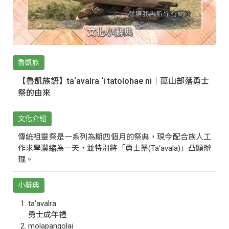
魯凱族
【魯凱族語】ta‘avalra ‘i tatolohae ni｜萬山部落勇士
祭的由來
文化介紹
傳統祖靈祭是一系列為期四個月的祭典，現今配合族人工
作求學濃縮為一天，並特別將「勇士祭(Ta‘avala)」凸顯辦
理。
小辭典
ta‘avalra
勇士成年禮
molapangolai