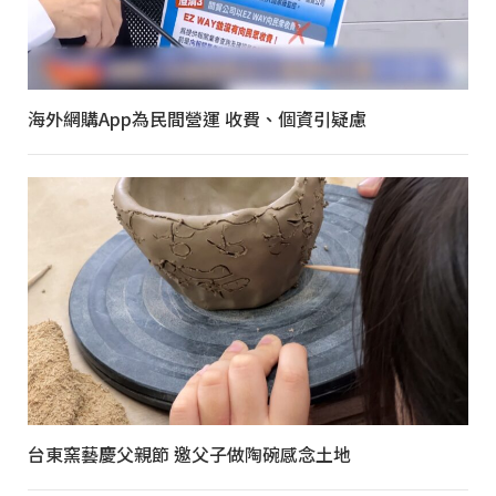
海外網購App為民間營運 收費、個資引疑慮
台東窯藝慶父親節 邀父子做陶碗感念土地