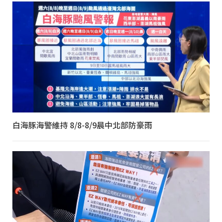
白海豚海警維持 8/8-8/9晨中北部防豪雨