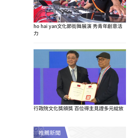
ho hai yan文化節街舞展演 秀青年創意活
力
行政院文化獎頒獎 百位得主見證多元綻放
推薦新聞