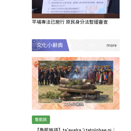
平埔專法已施行 原民身分法暫緩審查
文化小辭典
魯凱族
【魯凱族語】ta‘avalra ‘i tatolohae ni｜