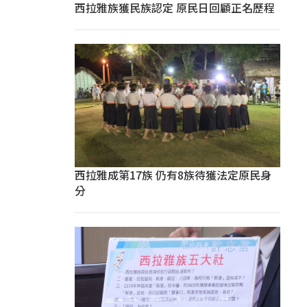
西拉雅族獲民族認定 原民日回顧正名歷程
西拉雅成第17族 仍有8族待獲法定原民身
分