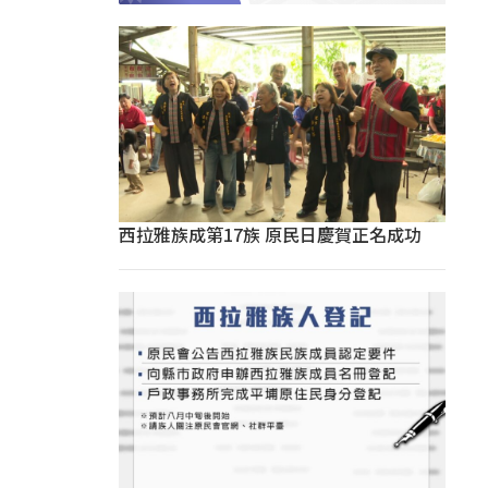
西拉雅族成第17族 原民日慶賀正名成功