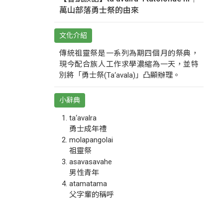
萬山部落勇士祭的由來
文化介紹
傳統祖靈祭是一系列為期四個月的祭典，
現今配合族人工作求學濃縮為一天，並特
別將「勇士祭(Ta‘avala)」凸顯辦理。
小辭典
ta‘avalra
勇士成年禮
molapangolai
祖靈祭
asavasavahe
男性青年
atamatama
父字輩的稱呼