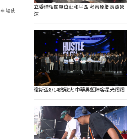
立委偕相關單位赴和平區 考察原鄉長照營
停車場使
運
瓊斯盃8/14燃戰火 中華男籃陣容星光熠熠