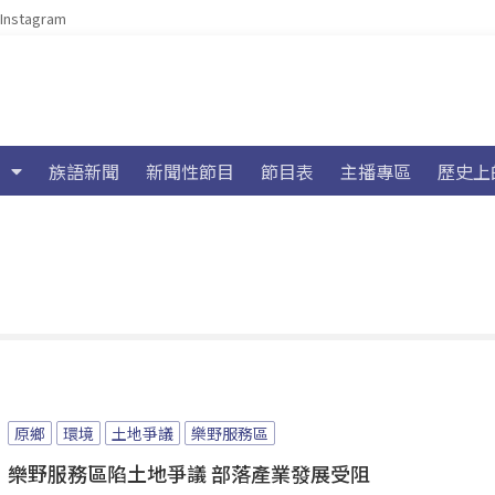
Instagram
族語新聞
新聞性節目
節目表
主播專區
歷史上
原鄉
環境
土地爭議
樂野服務區
樂野服務區陷土地爭議 部落產業發展受阻