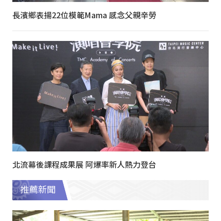
長濱鄉表揚22位模範Mama 感念父親辛勞
北流幕後課程成果展 阿爆率新人熱力登台
推薦新聞