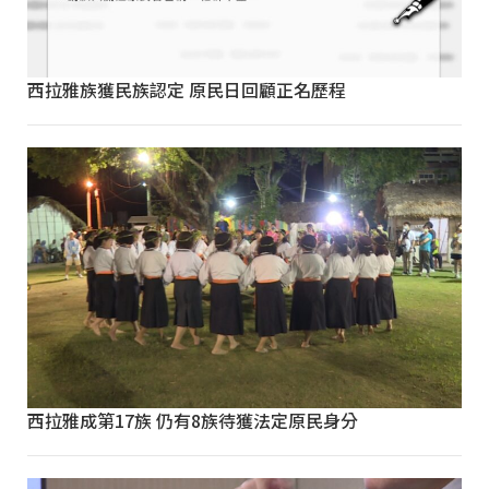
西拉雅族獲民族認定 原民日回顧正名歷程
西拉雅成第17族 仍有8族待獲法定原民身分