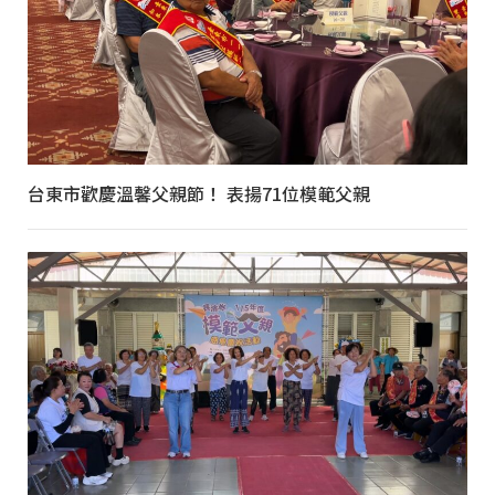
台東市歡慶溫馨父親節！ 表揚71位模範父親