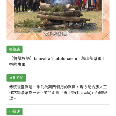
魯凱族
【魯凱族語】ta‘avalra ‘i tatolohae ni｜萬山部落勇士
祭的由來
文化介紹
傳統祖靈祭是一系列為期四個月的祭典，現今配合族人工
作求學濃縮為一天，並特別將「勇士祭(Ta‘avala)」凸顯辦
理。
小辭典