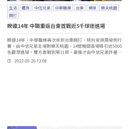
生活
體育
中信兄弟
中華職棒
台東
棒球
樂天桃園
開打
睽違14年 中職重返台東首戰近5千球迷進場
睽違14年，中華職棒再次來到台東開打，特別安排兩場例行
賽，由中信兄弟主場對樂天桃園，24號晚間首場吸引近5000
名觀眾進場，雙方激戰到第11局，最後才由中信兄弟許基宏
擊出生涯首支再見全壘打，以4比3拿...。
2022-05-26 13:08