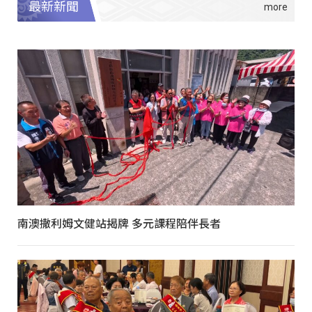
最新新聞
南澳撒利姆文健站揭牌 多元課程陪伴長者