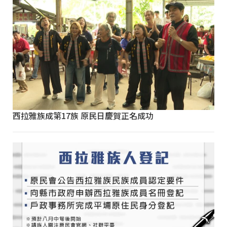
西拉雅族成第17族 原民日慶賀正名成功