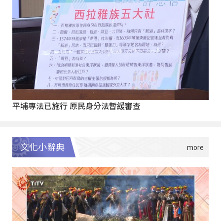
平埔專法已施行 原民身分法暫緩審查
文化小辭典