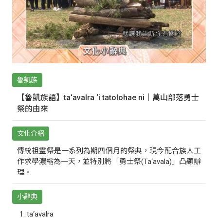
魯凱族
【魯凱族語】ta‘avalra ‘i tatolohae ni｜萬山部落勇士
祭的由來
文化介紹
傳統祖靈祭是一系列為期四個月的祭典，現今配合族人工
作求學濃縮為一天，並特別將「勇士祭(Ta‘avala)」凸顯辦
理。
小辭典
ta‘avalra