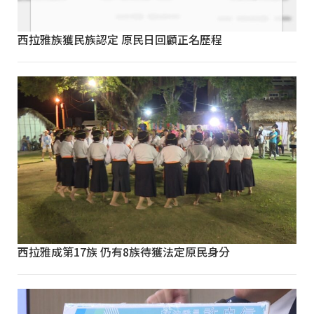
西拉雅族獲民族認定 原民日回顧正名歷程
西拉雅成第17族 仍有8族待獲法定原民身分