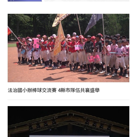
法治國小辦棒球交流賽 4縣市隊伍共襄盛舉