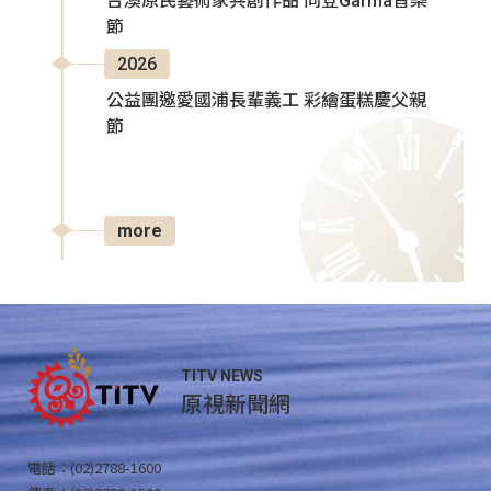
台澳原民藝術家共創作品 同登Garma音樂
節
2026
公益團邀愛國浦長輩義工 彩繪蛋糕慶父親
節
more
TITV NEWS
原視新聞網
電話：(02)2788-1600