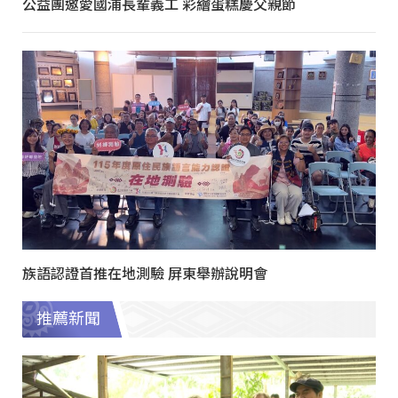
公益團邀愛國浦長輩義工 彩繪蛋糕慶父親節
族語認證首推在地測驗 屏東舉辦說明會
推薦新聞