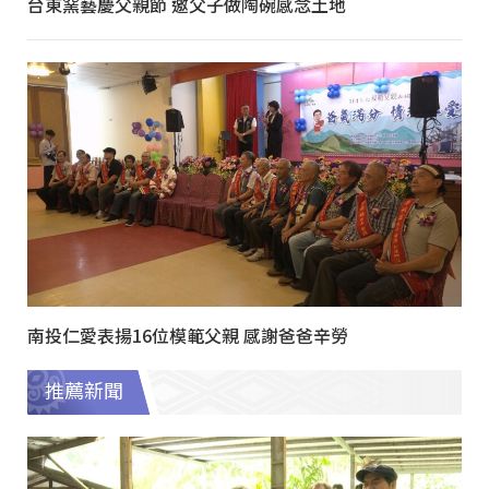
台東窯藝慶父親節 邀父子做陶碗感念土地
南投仁愛表揚16位模範父親 感謝爸爸辛勞
推薦新聞