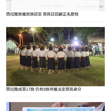
西拉雅族獲民族認定 原民日回顧正名歷程
西拉雅成第17族 仍有8族待獲法定原民身分