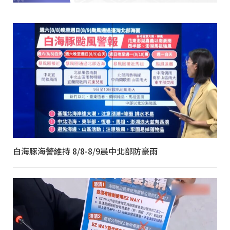
白海豚海警維持 8/8-8/9晨中北部防豪雨