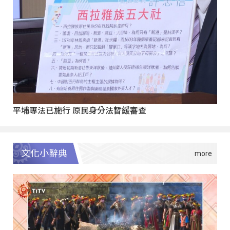
平埔專法已施行 原民身分法暫緩審查
文化小辭典