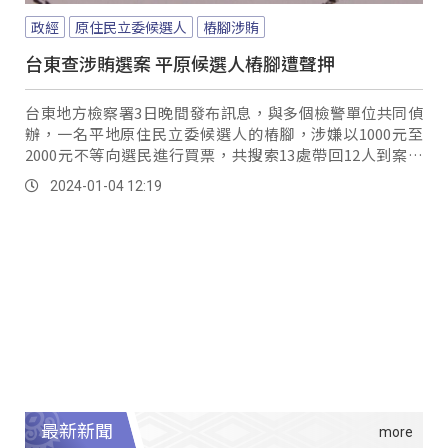
政經
原住民立委候選人
樁腳涉賄
台東查涉賄選案 平原候選人樁腳遭聲押
台東地方檢察署3日晚間發布訊息，與多個檢警單位共同偵
辦，一名平地原住民立委候選人的樁腳，涉嫌以1000元至
2000元不等向選民進行買票，共搜索13處帶回12人到案釐
清，訊問後曾姓、林姓被告有勾串共犯、...。
2024-01-04 12:19
最新新聞