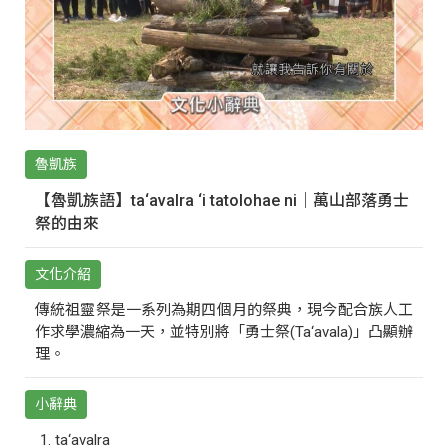
魯凱族
【魯凱族語】ta‘avalra ‘i tatolohae ni｜萬山部落勇士
祭的由來
文化介紹
傳統祖靈祭是一系列為期四個月的祭典，現今配合族人工
作求學濃縮為一天，並特別將「勇士祭(Ta‘avala)」凸顯辦
理。
小辭典
ta‘avalra