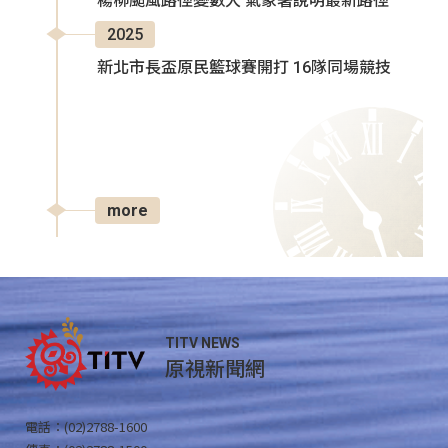
楊柳颱風路徑變數大 氣象署說明最新路徑
2025
新北市長盃原民籃球賽開打 16隊同場競技
more
TITV NEWS
原視新聞網
電話：(02)2788-1600