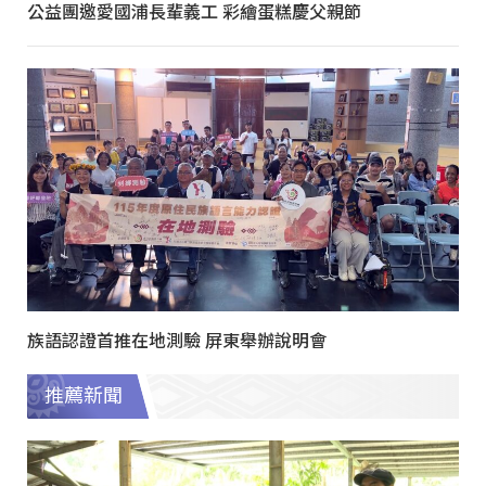
公益團邀愛國浦長輩義工 彩繪蛋糕慶父親節
族語認證首推在地測驗 屏東舉辦說明會
推薦新聞