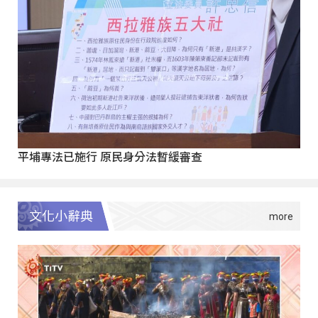
平埔專法已施行 原民身分法暫緩審查
文化小辭典