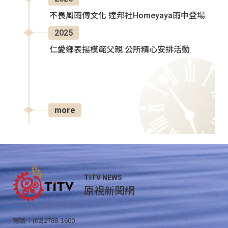
不畏風雨傳文化 達邦社Homeyaya雨中登場
2025
仁愛鄉表揚模範父親 公所精心安排活動
more
TITV NEWS
原視新聞網
電話：(02)2788-1600