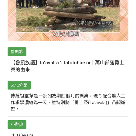
魯凱族
【魯凱族語】ta‘avalra ‘i tatolohae ni｜萬山部落勇士
祭的由來
文化介紹
傳統祖靈祭是一系列為期四個月的祭典，現今配合族人工
作求學濃縮為一天，並特別將「勇士祭(Ta‘avala)」凸顯辦
理。
小辭典
ta‘avalra