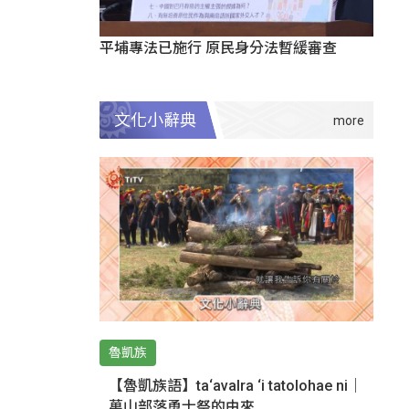
平埔專法已施行 原民身分法暫緩審查
文化小辭典
魯凱族
【魯凱族語】ta‘avalra ‘i tatolohae ni｜
萬山部落勇士祭的由來