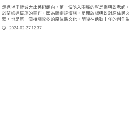
走進埔里籃城大灶美術館內，第一個映入眼簾的就是楊朝欽老師
於蘭嶼達悟族的畫作，因為蘭嶼達悟族，是開啟楊朝欽對原住民
蒙，也是第一個接觸較多的原住民文化，隨後在他數十年的創作
不論是畫作還是雕刻，幾乎都以原民文化為主要的靈感來源。
2024-02-27 12:37