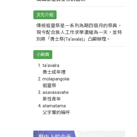
文化介紹
傳統祖靈祭是一系列為期四個月的祭典，
現今配合族人工作求學濃縮為一天，並特
別將「勇士祭(Ta‘avala)」凸顯辦理。
小辭典
ta‘avalra
勇士成年禮
molapangolai
祖靈祭
asavasavahe
男性青年
atamatama
父字輩的稱呼
歷史上的今天