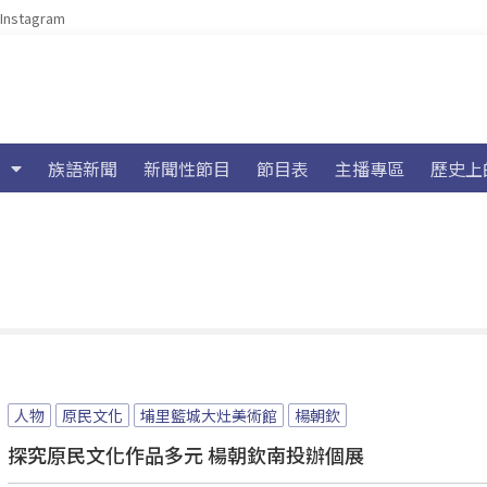
Instagram
族語新聞
新聞性節目
節目表
主播專區
歷史上
人物
原民文化
埔里籃城大灶美術館
楊朝欽
探究原民文化作品多元 楊朝欽南投辦個展