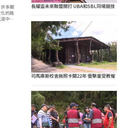
長耀盃未來聯盟開打 UBA和SBL同場競技
，許多關
文化的啟
生涯中，
司馬庫斯校舍無照卡關22年 衝擊童受教權