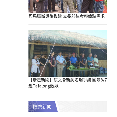
司馬庫斯災後復建 立委前往考察盤點需求
【涉己新聞】原文會新劇名爆爭議 團隊8/7
赴Tafalong致歉
推薦新聞