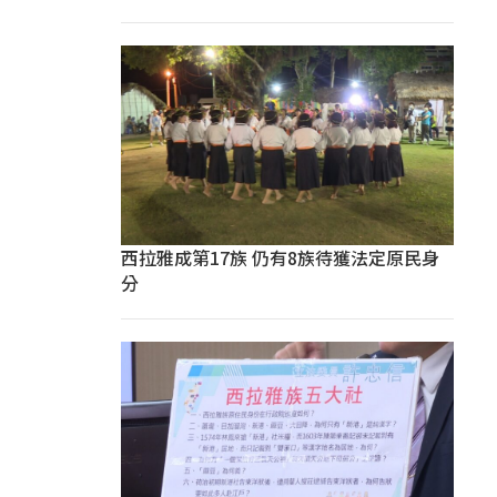
西拉雅成第17族 仍有8族待獲法定原民身
分