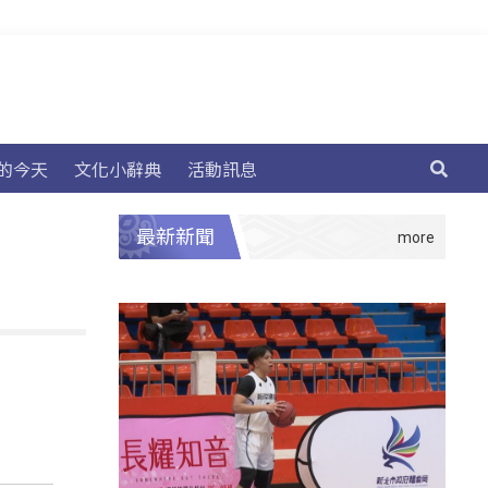
的今天
文化小辭典
活動訊息
最新新聞