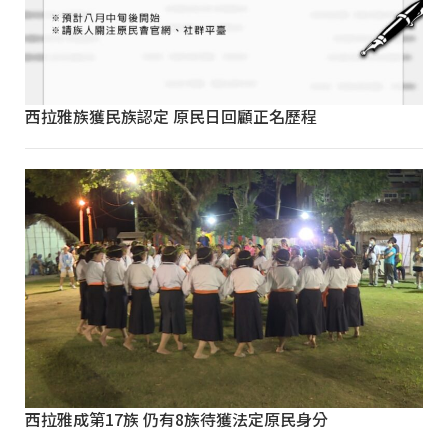
西拉雅族獲民族認定 原民日回顧正名歷程
西拉雅成第17族 仍有8族待獲法定原民身分