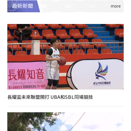
最新新聞
長耀盃未來聯盟開打 UBA和SBL同場競技