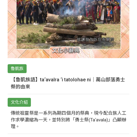
魯凱族
【魯凱族語】ta‘avalra ‘i tatolohae ni｜萬山部落勇士
祭的由來
文化介紹
傳統祖靈祭是一系列為期四個月的祭典，現今配合族人工
作求學濃縮為一天，並特別將「勇士祭(Ta‘avala)」凸顯辦
理。