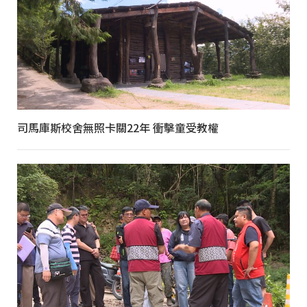
司馬庫斯校舍無照卡關22年 衝擊童受教權