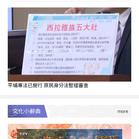
平埔專法已施行 原民身分法暫緩審查
文化小辭典