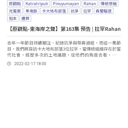
原觀點
Katratripulr
Pinuyumayan
Rahan
傳統領袖
光電案
卑南族
卡大地布部落
抗爭
拉罕
森警驅逐
知本
遷葬
【原觀點-東海岸之聲】第163集 預告 | 拉罕Rahan
去年一年節目持續關注、紀錄抗爭與祭典過程，而這一集節
目，我們將探訪卡大地布部落3位拉罕，當傳統組織存在於當
代社會，經歷多次的土地議題，從他們的角度去看，過程
中，部落的精神領袖，如何帶領大家走過每一次的困境？ 這
2022-02-17 18:00
集就讓我們好好坐下來聽拉罕們訴說，在成為拉罕前的各種
掙扎與故事，到他如何堅持到今天？路上雖辛苦，因著祖靈
的旨意與部落族人的支持與陪伴，就像政宗哥說的：「大家
心都向著拉罕，因為拉罕就代表這塊土地，代表這個部
落！」才能讓卡大地布的傳統文化跟精神延續下去！ 播出時
間 首播...。