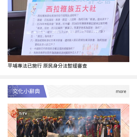
平埔專法已施行 原民身分法暫緩審查
文化小辭典