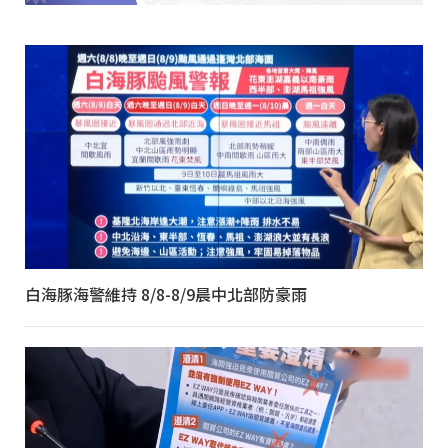
白海豚海警維持 8/8-8/9晨中北部防豪雨