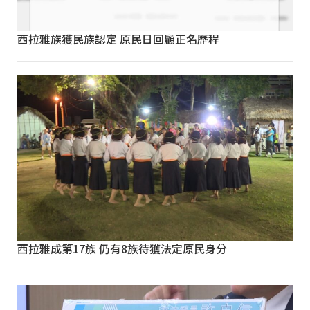
西拉雅族獲民族認定 原民日回顧正名歷程
西拉雅成第17族 仍有8族待獲法定原民身分