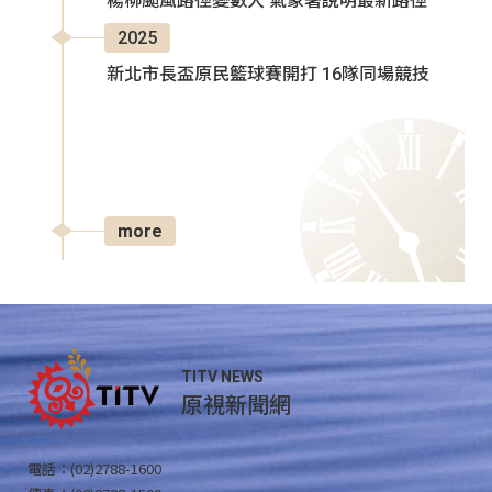
楊柳颱風路徑變數大 氣象署說明最新路徑
2025
新北市長盃原民籃球賽開打 16隊同場競技
more
TITV NEWS
原視新聞網
電話：(02)2788-1600