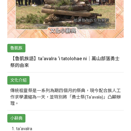
魯凱族
【魯凱族語】ta‘avalra ‘i tatolohae ni｜萬山部落勇士
祭的由來
文化介紹
傳統祖靈祭是一系列為期四個月的祭典，現今配合族人工
作求學濃縮為一天，並特別將「勇士祭(Ta‘avala)」凸顯辦
理。
小辭典
ta‘avalra