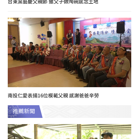
台東窯藝慶父親節 邀父子做陶碗感念土地
南投仁愛表揚16位模範父親 感謝爸爸辛勞
推薦新聞