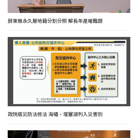
屏東推永久屋地籍分割分照 解長年產權難題
政院版災防法修法 海嘯、堰塞湖列入災害別