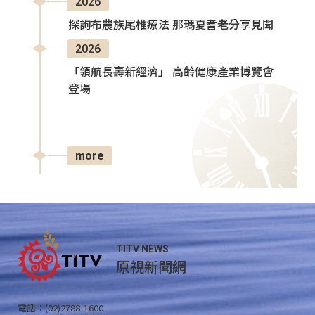
2026
探詢布農族尾椎療法 那瑪夏耆老分享見聞
2026
「領航長壽新經濟」 高齡健康產業博覽會
登場
more
TITV NEWS
原視新聞網
電話：(02)2788-1600