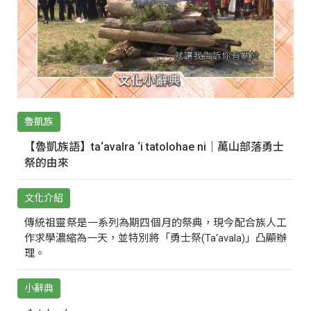
魯凱族
【魯凱族語】ta‘avalra ‘i tatolohae ni｜萬山部落勇士
祭的由來
文化介紹
傳統祖靈祭是一系列為期四個月的祭典，現今配合族人工
作求學濃縮為一天，並特別將「勇士祭(Ta‘avala)」凸顯辦
理。
小辭典