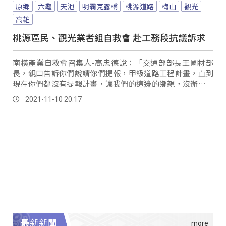
原鄉
六龜
天池
明霸克露橋
桃源道路
梅山
觀光
高雄
桃源區民、觀光業者組自救會 赴工務段抗議訴求
南橫產業自救會召集人-高忠德說：「交通部部長王國材部
長，親口告訴你們說請你們提報，甲級道路工程計畫，直到
現在你們都沒有提報計畫，讓我們的這邊的鄉親，沒辦法很
安全的回家，我們回家應該是很容易的，不是嗎？...。
2021-11-10 20:17
最新新聞