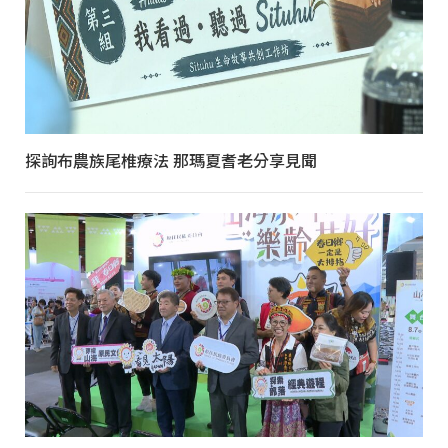
探詢布農族尾椎療法 那瑪夏耆老分享見聞