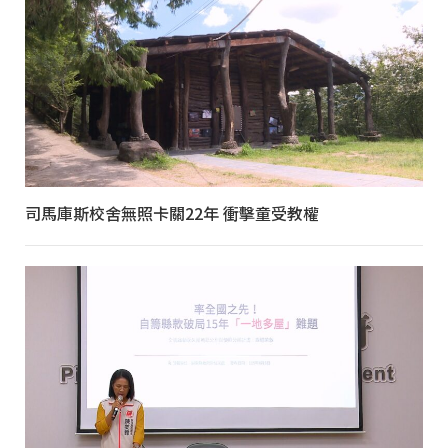
司馬庫斯校舍無照卡關22年 衝擊童受教權