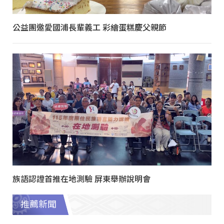
公益團邀愛國浦長輩義工 彩繪蛋糕慶父親節
族語認證首推在地測驗 屏東舉辦說明會
推薦新聞