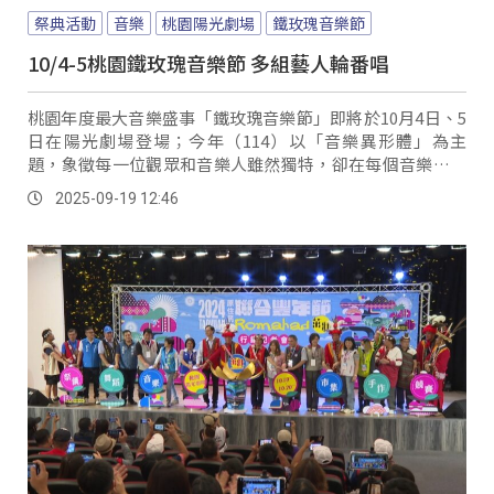
祭典活動
音樂
桃園陽光劇場
鐵玫瑰音樂節
10/4-5桃園鐵玫瑰音樂節 多組藝人輪番唱
桃園年度最大音樂盛事「鐵玫瑰音樂節」即將於10月4日、5
日在陽光劇場登場；今年（114）以「音樂異形體」為主
題，象徵每一位觀眾和音樂人雖然獨特，卻在每個音樂節奏
上碰撞並融合出共同的能量。
2025-09-19 12:46