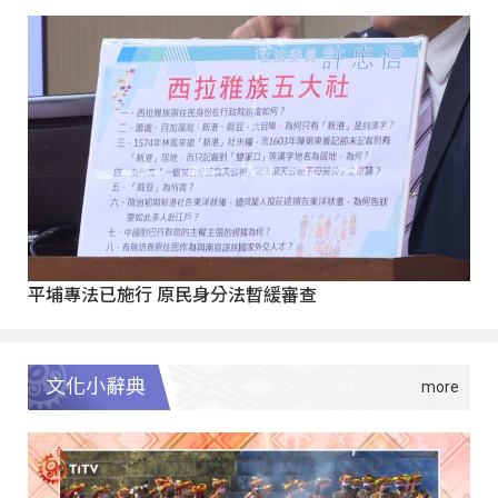
平埔專法已施行 原民身分法暫緩審查
文化小辭典