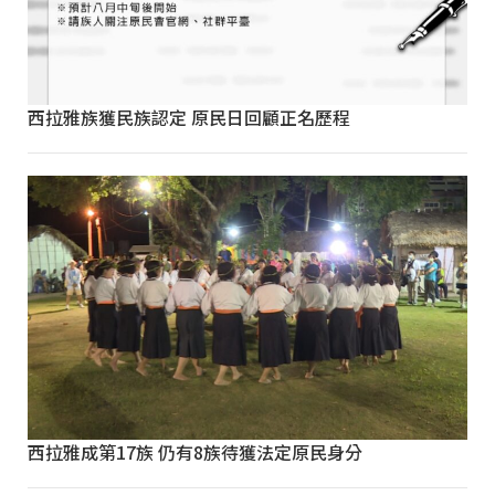
西拉雅族獲民族認定 原民日回顧正名歷程
西拉雅成第17族 仍有8族待獲法定原民身分