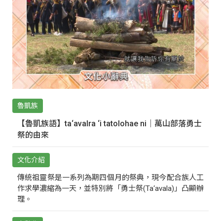
魯凱族
【魯凱族語】ta‘avalra ‘i tatolohae ni｜萬山部落勇士
祭的由來
文化介紹
傳統祖靈祭是一系列為期四個月的祭典，現今配合族人工
作求學濃縮為一天，並特別將「勇士祭(Ta‘avala)」凸顯辦
理。