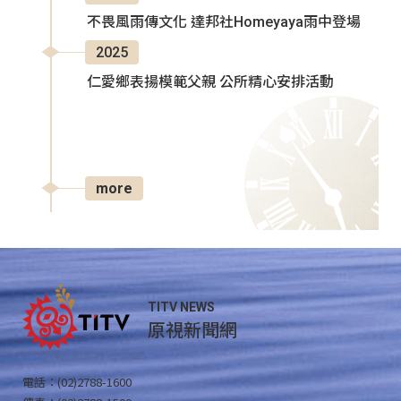
不畏風雨傳文化 達邦社Homeyaya雨中登場
2025
仁愛鄉表揚模範父親 公所精心安排活動
more
TITV NEWS
原視新聞網
電話：(02)2788-1600