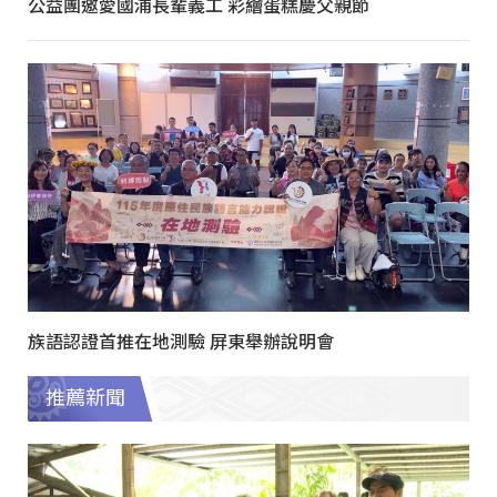
公益團邀愛國浦長輩義工 彩繪蛋糕慶父親節
族語認證首推在地測驗 屏東舉辦說明會
推薦新聞