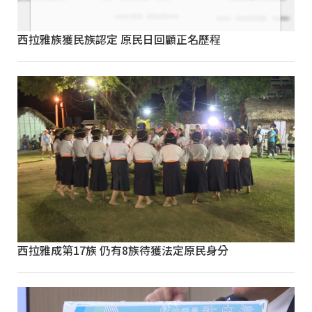
西拉雅族獲民族認定 原民日回顧正名歷程
西拉雅成第17族 仍有8族待獲法定原民身分