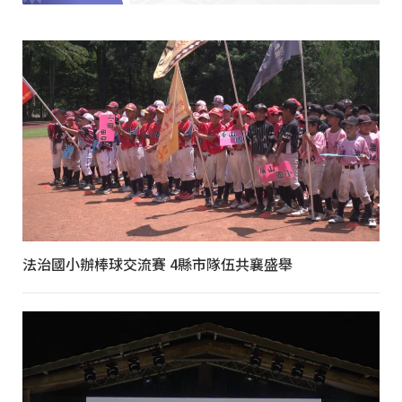
法治國小辦棒球交流賽 4縣市隊伍共襄盛舉