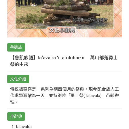
魯凱族
【魯凱族語】ta‘avalra ‘i tatolohae ni｜萬山部落勇士
祭的由來
文化介紹
傳統祖靈祭是一系列為期四個月的祭典，現今配合族人工
作求學濃縮為一天，並特別將「勇士祭(Ta‘avala)」凸顯辦
理。
小辭典
ta‘avalra