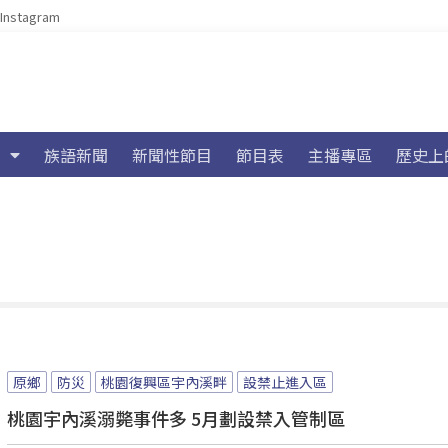
Instagram
族語新聞
新聞性節目
節目表
主播專區
歷史上
原鄉
防災
桃園復興區宇內溪畔
設禁止進入區
桃園宇內溪溺斃事件多 5月劃設禁入管制區