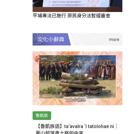
平埔專法已施行 原民身分法暫緩審查
文化小辭典
魯凱族
【魯凱族語】ta‘avalra ‘i tatolohae ni｜
萬山部落勇士祭的由來