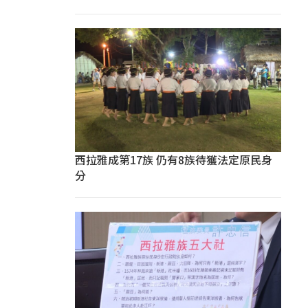
西拉雅成第17族 仍有8族待獲法定原民身
分