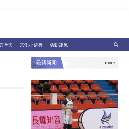
的今天
文化小辭典
活動訊息
最新新聞