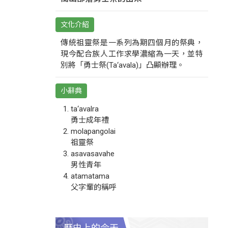
文化介紹
傳統祖靈祭是一系列為期四個月的祭典，
現今配合族人工作求學濃縮為一天，並特
別將「勇士祭(Ta‘avala)」凸顯辦理。
小辭典
ta‘avalra
勇士成年禮
molapangolai
祖靈祭
asavasavahe
男性青年
atamatama
父字輩的稱呼
歷史上的今天