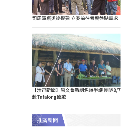
司馬庫斯災後復建 立委前往考察盤點需求
【涉己新聞】原文會新劇名爆爭議 團隊8/7
赴Tafalong致歉
推薦新聞