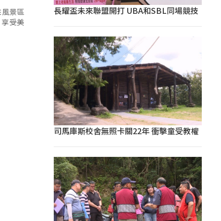
長耀盃未來聯盟開打 UBA和SBL同場競技
來風景區
、享受美
司馬庫斯校舍無照卡關22年 衝擊童受教權