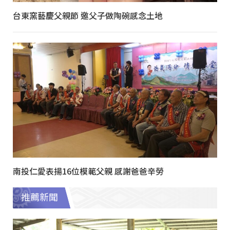
台東窯藝慶父親節 邀父子做陶碗感念土地
南投仁愛表揚16位模範父親 感謝爸爸辛勞
推薦新聞