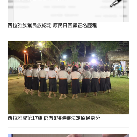
西拉雅族獲民族認定 原民日回顧正名歷程
西拉雅成第17族 仍有8族待獲法定原民身分