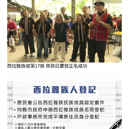
西拉雅族成第17族 原民日慶賀正名成功