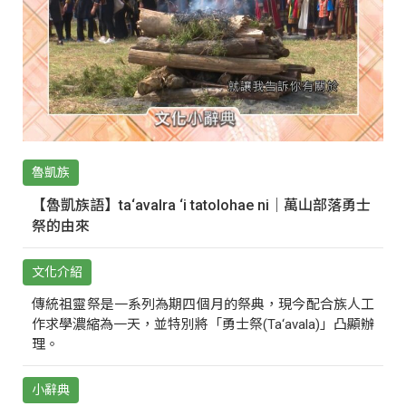
魯凱族
【魯凱族語】ta‘avalra ‘i tatolohae ni｜萬山部落勇士
祭的由來
文化介紹
傳統祖靈祭是一系列為期四個月的祭典，現今配合族人工
作求學濃縮為一天，並特別將「勇士祭(Ta‘avala)」凸顯辦
理。
小辭典