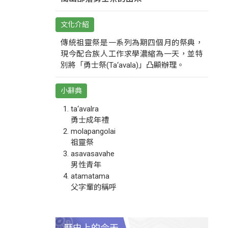
文化介紹
傳統祖靈祭是一系列為期四個月的祭典，
現今配合族人工作求學濃縮為一天，並特
別將「勇士祭(Ta‘avala)」凸顯辦理。
小辭典
ta‘avalra
勇士成年禮
molapangolai
祖靈祭
asavasavahe
男性青年
atamatama
父字輩的稱呼
歷史上的今天