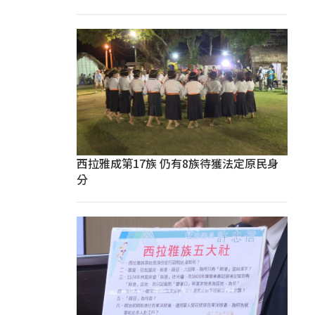
西拉雅成第17族 仍有8族待獲法定原民身
分