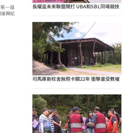
長耀盃未來聯盟開打 UBA和SBL同場競技
第一屆
園復興紀
司馬庫斯校舍無照卡關22年 衝擊童受教權