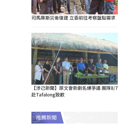
司馬庫斯災後復建 立委前往考察盤點需求
【涉己新聞】原文會新劇名爆爭議 團隊8/7
赴Tafalong致歉
推薦新聞