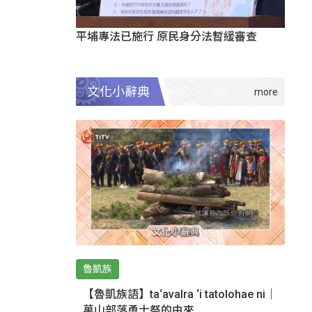
平埔專法已施行 原民身分法暫緩審查
文化小辭典
魯凱族
【魯凱族語】ta‘avalra ‘i tatolohae ni｜
萬山部落勇士祭的由來