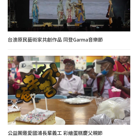
台澳原民藝術家共創作品 同登Garma音樂節
公益團邀愛國浦長輩義工 彩繪蛋糕慶父親節