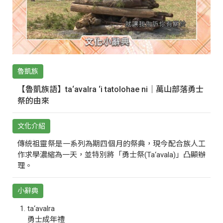
魯凱族
【魯凱族語】ta‘avalra ‘i tatolohae ni｜萬山部落勇士
祭的由來
文化介紹
傳統祖靈祭是一系列為期四個月的祭典，現今配合族人工
作求學濃縮為一天，並特別將「勇士祭(Ta‘avala)」凸顯辦
理。
小辭典
ta‘avalra
勇士成年禮