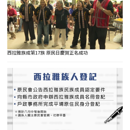
西拉雅族成第17族 原民日慶賀正名成功