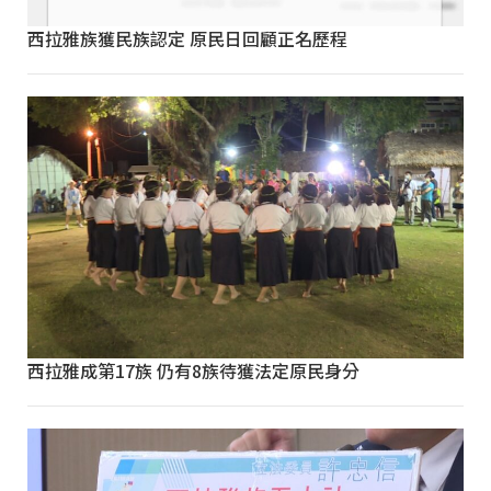
西拉雅族獲民族認定 原民日回顧正名歷程
西拉雅成第17族 仍有8族待獲法定原民身分