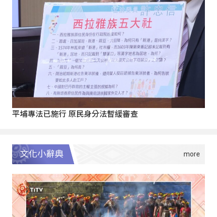
平埔專法已施行 原民身分法暫緩審查
文化小辭典