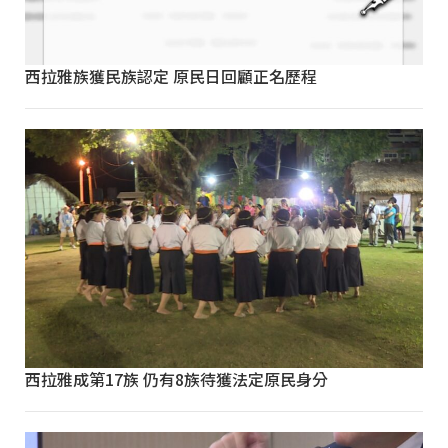
西拉雅族獲民族認定 原民日回顧正名歷程
西拉雅成第17族 仍有8族待獲法定原民身分