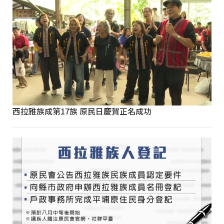
西拉雅族成第17族 原民日慶賀正名成功