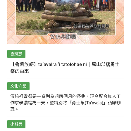
魯凱族
【魯凱族語】ta‘avalra ‘i tatolohae ni｜萬山部落勇士
祭的由來
文化介紹
傳統祖靈祭是一系列為期四個月的祭典，現今配合族人工
作求學濃縮為一天，並特別將「勇士祭(Ta‘avala)」凸顯辦
理。
小辭典