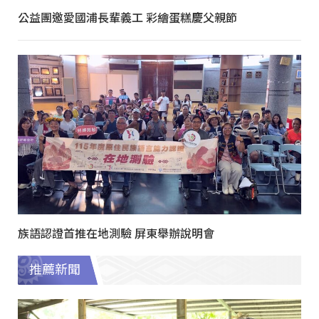
公益團邀愛國浦長輩義工 彩繪蛋糕慶父親節
族語認證首推在地測驗 屏東舉辦說明會
推薦新聞