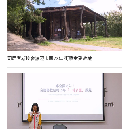
司馬庫斯校舍無照卡關22年 衝擊童受教權