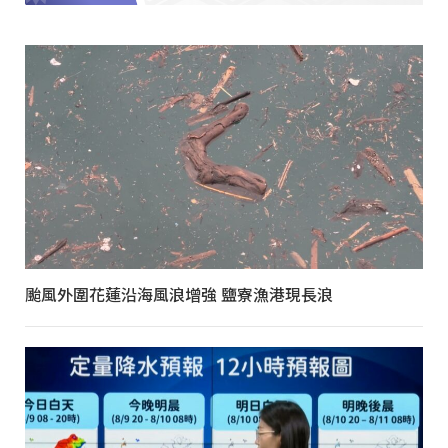
颱風外圍花蓮沿海風浪增強 鹽寮漁港現長浪