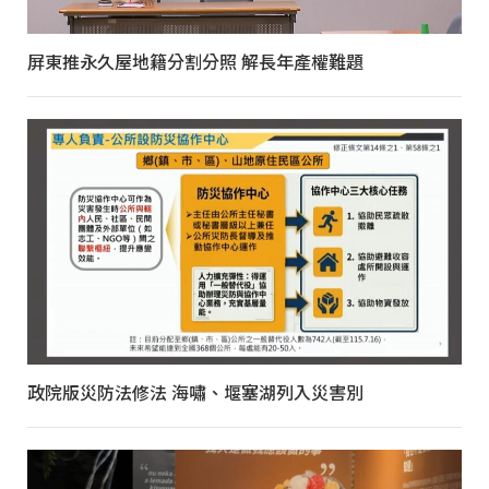
屏東推永久屋地籍分割分照 解長年產權難題
政院版災防法修法 海嘯、堰塞湖列入災害別