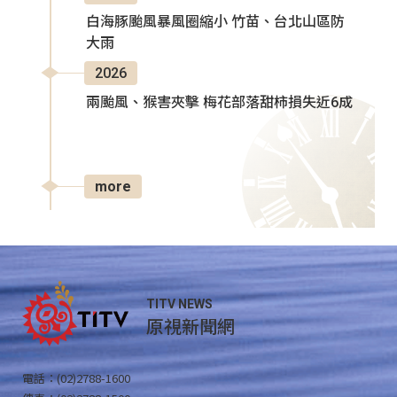
白海豚颱風暴風圈縮小 竹苗、台北山區防
大雨
2026
兩颱風、猴害夾擊 梅花部落甜柿損失近6成
more
TITV NEWS
原視新聞網
電話：(02)2788-1600