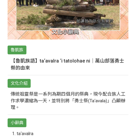
魯凱族
【魯凱族語】ta‘avalra ‘i tatolohae ni｜萬山部落勇士
祭的由來
文化介紹
傳統祖靈祭是一系列為期四個月的祭典，現今配合族人工
作求學濃縮為一天，並特別將「勇士祭(Ta‘avala)」凸顯辦
理。
小辭典
ta‘avalra