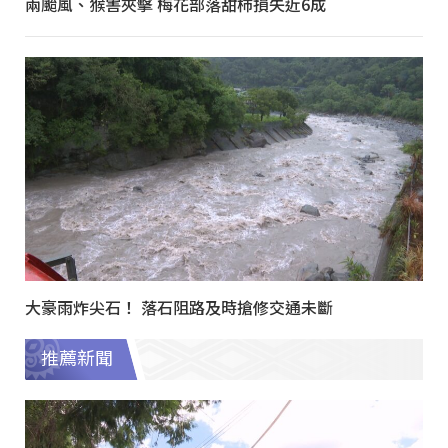
兩颱風、猴害夾擊 梅花部落甜柿損失近6成
大豪雨炸尖石！ 落石阻路及時搶修交通未斷
推薦新聞