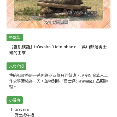
魯凱族
【魯凱族語】ta‘avalra ‘i tatolohae ni｜萬山部落勇士
祭的由來
文化介紹
傳統祖靈祭是一系列為期四個月的祭典，現今配合族人工
作求學濃縮為一天，並特別將「勇士祭(Ta‘avala)」凸顯辦
理。
小辭典
ta‘avalra
勇士成年禮