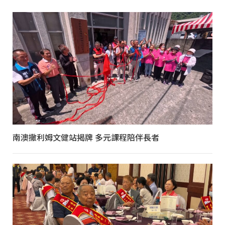
南澳撒利姆文健站揭牌 多元課程陪伴長者