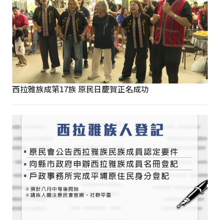
西拉雅族成第17族 原民日慶賀正名成功