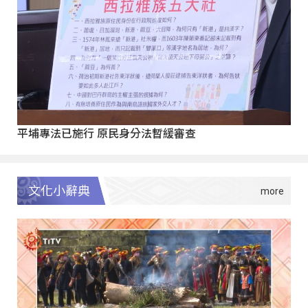
平埔專法已施行 原民身分法暫緩審查
文化小辭典