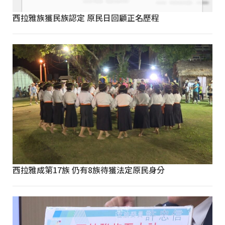
西拉雅族獲民族認定 原民日回顧正名歷程
西拉雅成第17族 仍有8族待獲法定原民身分