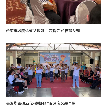
台東市歡慶溫馨父親節！ 表揚71位模範父親
長濱鄉表揚22位模範Mama 感念父親辛勞