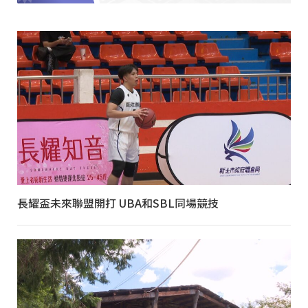
長耀盃未來聯盟開打 UBA和SBL同場競技