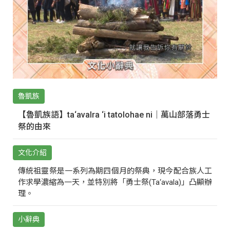
魯凱族
【魯凱族語】ta‘avalra ‘i tatolohae ni｜萬山部落勇士
祭的由來
文化介紹
傳統祖靈祭是一系列為期四個月的祭典，現今配合族人工
作求學濃縮為一天，並特別將「勇士祭(Ta‘avala)」凸顯辦
理。
小辭典