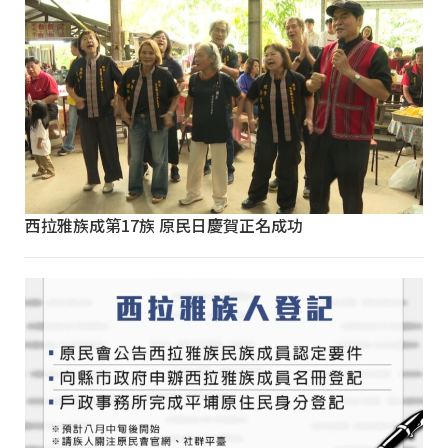
西拉雅族成第17族 原民日慶賀正名成功