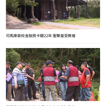
司馬庫斯校舍無照卡關22年 衝擊童受教權