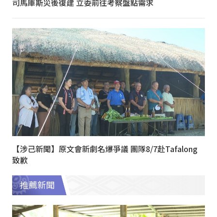
司馬庫斯災後復建 立委前往考察盤點需求
【涉己新聞】原文會新劇名爆爭議 團隊8/7赴Tafalong
致歉
推薦新聞