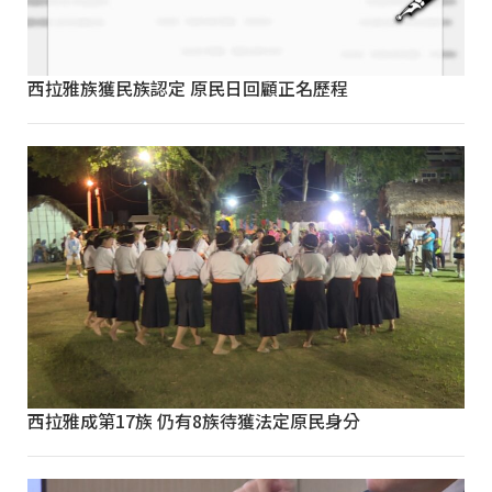
西拉雅族獲民族認定 原民日回顧正名歷程
西拉雅成第17族 仍有8族待獲法定原民身分