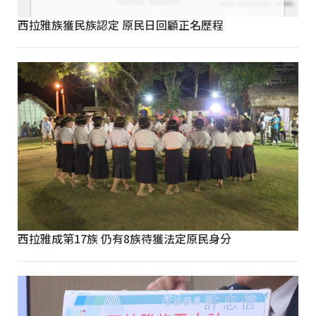
西拉雅族獲民族認定 原民日回顧正名歷程
西拉雅成第17族 仍有8族待獲法定原民身分