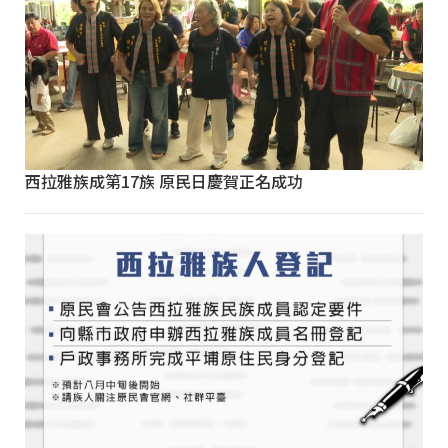
西拉雅族成第17族 原民日慶賀正名成功