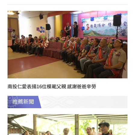
南投仁愛表揚16位模範父親 感謝爸爸辛勞
推薦新聞