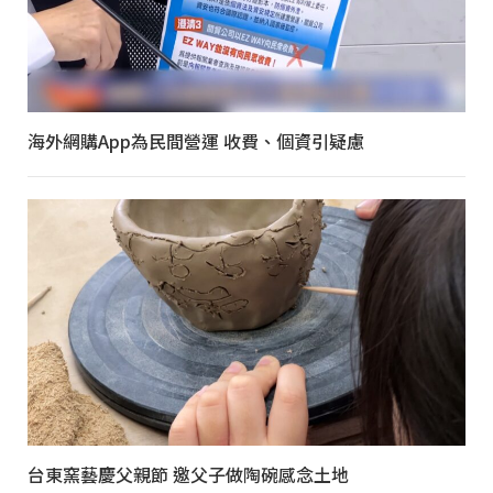
海外網購App為民間營運 收費、個資引疑慮
台東窯藝慶父親節 邀父子做陶碗感念土地