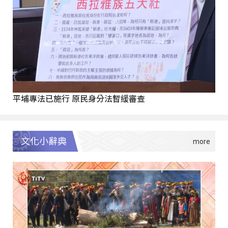
平埔專法已施行 原民身分法暫緩審查
文化小辭典