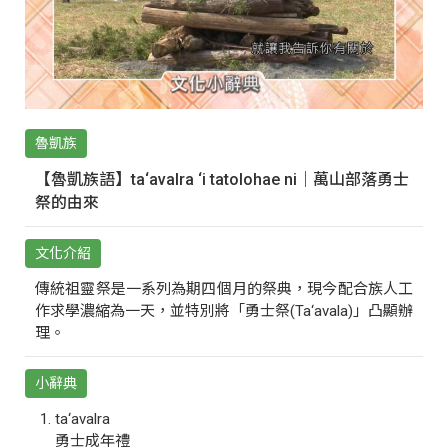
魯凱族
【魯凱族語】ta‘avalra ‘i tatolohae ni｜萬山部落勇士
祭的由來
文化介紹
傳統祖靈祭是一系列為期四個月的祭典，現今配合族人工
作求學濃縮為一天，並特別將「勇士祭(Ta‘avala)」凸顯辦
理。
小辭典
ta‘avalra
勇士成年禮