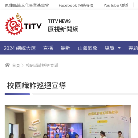
原住民族文化事業基金會
Facebook 粉絲專頁
YouTube 頻道
TITV NEWS
原視新聞網
2024 總統大選
直播
最新
山海氣象
總覽
專題
首頁
校園識詐巡迴宣導
校園識詐巡迴宣導