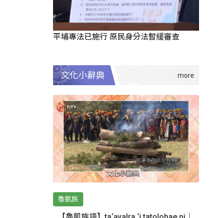
平埔專法已施行 原民身分法暫緩審查
文化小辭典
魯凱族
【魯凱族語】ta‘avalra ‘i tatolohae ni｜