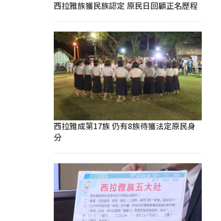
西拉雅族獲民族認定 原民日回顧正名歷程
西拉雅成第17族 仍有8族待獲法定原民身
分