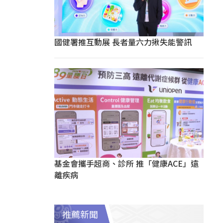
國健署推互動展 長者量六力揪失能警訊
基金會攜手超商、診所 推「健康ACE」遠
離疾病
推薦新聞