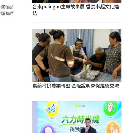
台東pulingau生命故事展 香氛串起文化連
校園識詐
結
詐騙集團
嘉蘭村拚農業轉型 金峰說明會促經驗交流