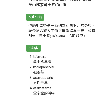
萬山部落勇士祭的由來
文化介紹
傳統祖靈祭是一系列為期四個月的祭典，
現今配合族人工作求學濃縮為一天，並特
別將「勇士祭(Ta‘avala)」凸顯辦理。
小辭典
ta‘avalra
勇士成年禮
molapangolai
祖靈祭
asavasavahe
男性青年
atamatama
父字輩的稱呼