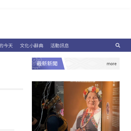
的今天
文化小辭典
活動訊息
最新新聞