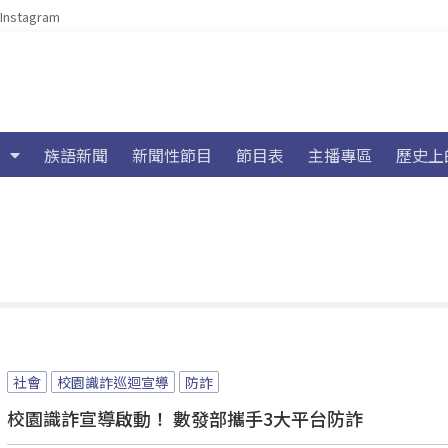
Instagram
族語新聞
新聞性節目
節目表
主播專區
歷史上
社會
校園識詐巡迴宣導
防詐
校園識詐宣導啟動！ 數發部攜手3大平台防詐