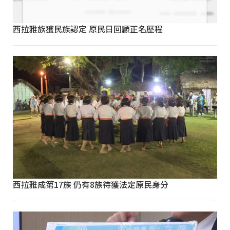
西拉雅族獲民族認定 原民日回顧正名歷程
西拉雅成第17族 仍有8族待獲法定原民身分