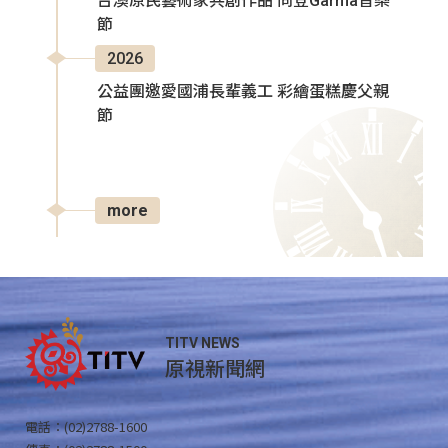
台澳原民藝術家共創作品 同登Garma音樂
節
2026
公益團邀愛國浦長輩義工 彩繪蛋糕慶父親
節
more
TITV NEWS
原視新聞網
電話：(02)2788-1600