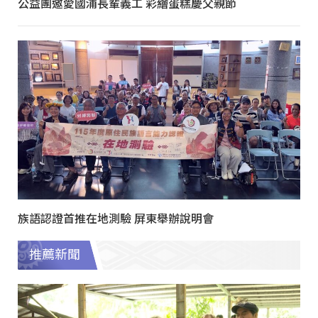
公益團邀愛國浦長輩義工 彩繪蛋糕慶父親節
族語認證首推在地測驗 屏東舉辦說明會
推薦新聞