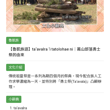
魯凱族
【魯凱族語】ta‘avalra ‘i tatolohae ni｜萬山部落勇士
祭的由來
文化介紹
傳統祖靈祭是一系列為期四個月的祭典，現今配合族人工
作求學濃縮為一天，並特別將「勇士祭(Ta‘avala)」凸顯辦
理。
小辭典
ta‘avalra