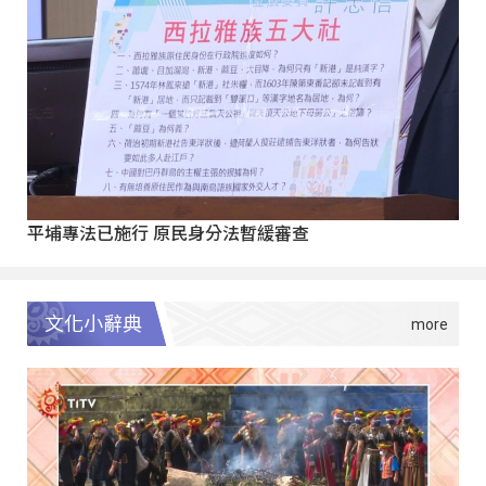
平埔專法已施行 原民身分法暫緩審查
文化小辭典