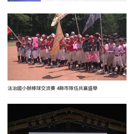
法治國小辦棒球交流賽 4縣市隊伍共襄盛舉