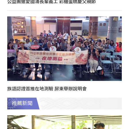
公益團邀愛國浦長輩義工 彩繪蛋糕慶父親節
族語認證首推在地測驗 屏東舉辦說明會
推薦新聞