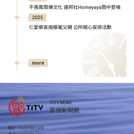
不畏風雨傳文化 達邦社Homeyaya雨中登場
2025
仁愛鄉表揚模範父親 公所精心安排活動
more
TITV NEWS
原視新聞網
電話：(02)2788-1600