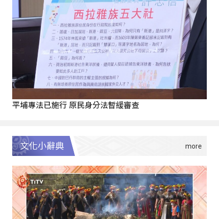
平埔專法已施行 原民身分法暫緩審查
文化小辭典