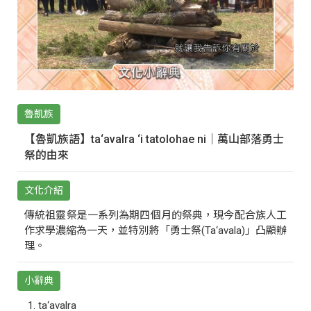
魯凱族
【魯凱族語】ta‘avalra ‘i tatolohae ni｜萬山部落勇士
祭的由來
文化介紹
傳統祖靈祭是一系列為期四個月的祭典，現今配合族人工
作求學濃縮為一天，並特別將「勇士祭(Ta‘avala)」凸顯辦
理。
小辭典
ta‘avalra