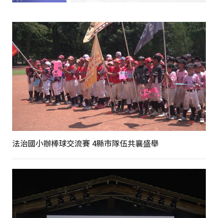
法治國小辦棒球交流賽 4縣市隊伍共襄盛舉