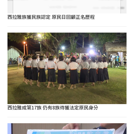
西拉雅族獲民族認定 原民日回顧正名歷程
西拉雅成第17族 仍有8族待獲法定原民身分