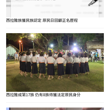
西拉雅族獲民族認定 原民日回顧正名歷程
西拉雅成第17族 仍有8族待獲法定原民身分