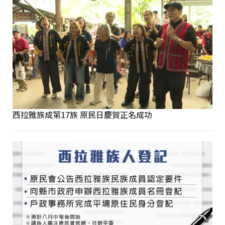
西拉雅族成第17族 原民日慶賀正名成功