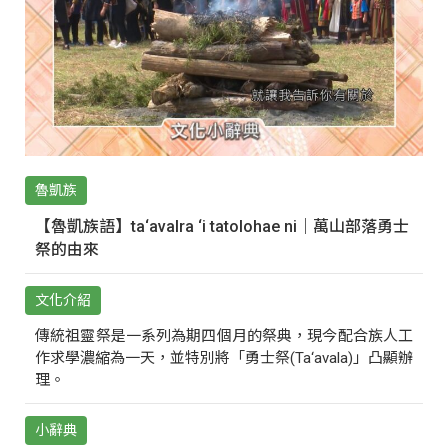
魯凱族
【魯凱族語】ta‘avalra ‘i tatolohae ni｜萬山部落勇士
祭的由來
文化介紹
傳統祖靈祭是一系列為期四個月的祭典，現今配合族人工
作求學濃縮為一天，並特別將「勇士祭(Ta‘avala)」凸顯辦
理。
小辭典