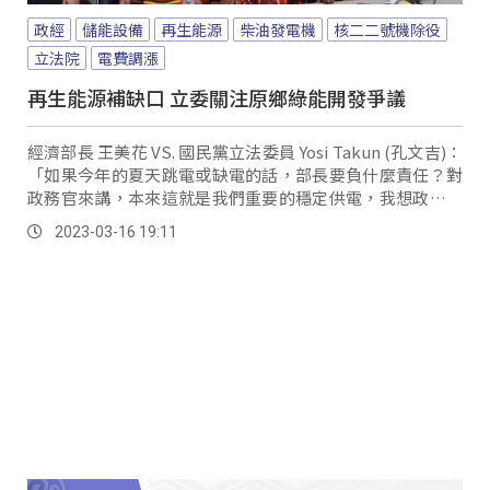
政經
儲能設備
再生能源
柴油發電機
核二二號機除役
立法院
電費調漲
再生能源補缺口 立委關注原鄉綠能開發爭議
經濟部長 王美花 VS. 國民黨立法委員 Yosi Takun (孔文吉)：
「如果今年的夏天跳電或缺電的話，部長要負什麼責任？對
政務官來講，本來這就是我們重要的穩定供電，我想政務官
當然會有自己的責任考量。
2023-03-16 19:11