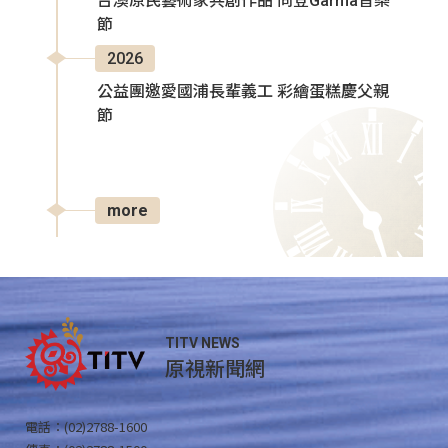
台澳原民藝術家共創作品 同登Garma音樂
節
2026
公益團邀愛國浦長輩義工 彩繪蛋糕慶父親
節
more
TITV NEWS
原視新聞網
電話：(02)2788-1600