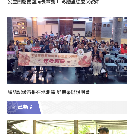
公益團邀愛國浦長輩義工 彩繪蛋糕慶父親節
族語認證首推在地測驗 屏東舉辦說明會
推薦新聞