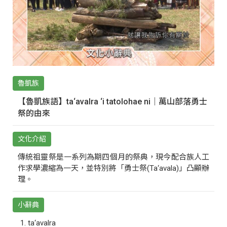
魯凱族
【魯凱族語】ta‘avalra ‘i tatolohae ni｜萬山部落勇士
祭的由來
文化介紹
傳統祖靈祭是一系列為期四個月的祭典，現今配合族人工
作求學濃縮為一天，並特別將「勇士祭(Ta‘avala)」凸顯辦
理。
小辭典
ta‘avalra