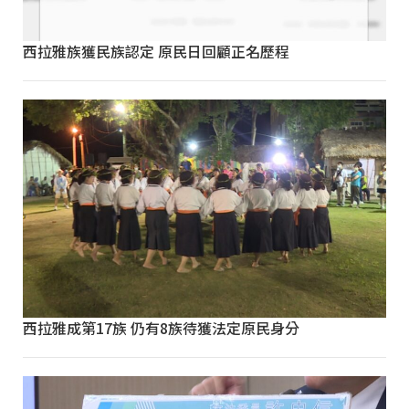
西拉雅族獲民族認定 原民日回顧正名歷程
西拉雅成第17族 仍有8族待獲法定原民身分