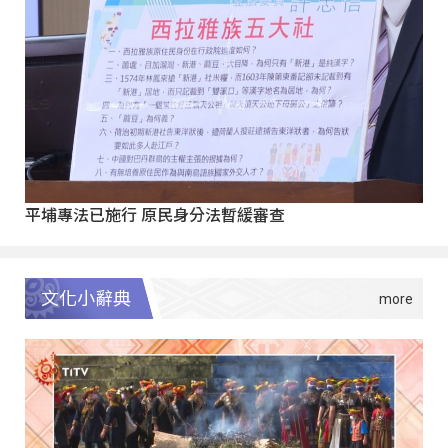
平埔專法已施行 原民身分法暫緩審查
文化小辭典