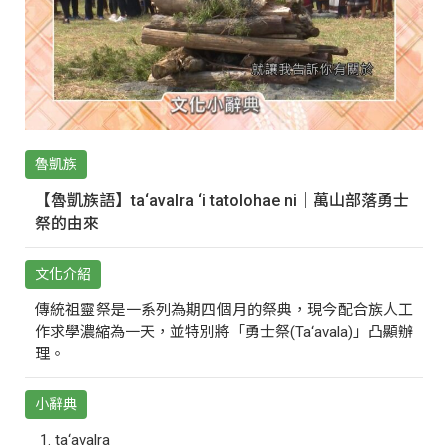
魯凱族
【魯凱族語】ta‘avalra ‘i tatolohae ni｜萬山部落勇士
祭的由來
文化介紹
傳統祖靈祭是一系列為期四個月的祭典，現今配合族人工
作求學濃縮為一天，並特別將「勇士祭(Ta‘avala)」凸顯辦
理。
小辭典
ta‘avalra