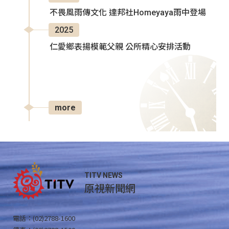
不畏風雨傳文化 達邦社Homeyaya雨中登場
2025
仁愛鄉表揚模範父親 公所精心安排活動
more
TITV NEWS
原視新聞網
電話：(02)2788-1600