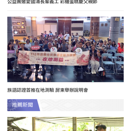
公益團邀愛國浦長輩義工 彩繪蛋糕慶父親節
族語認證首推在地測驗 屏東舉辦說明會
推薦新聞