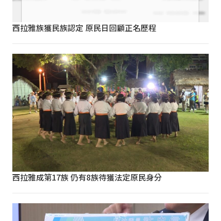
西拉雅族獲民族認定 原民日回顧正名歷程
西拉雅成第17族 仍有8族待獲法定原民身分