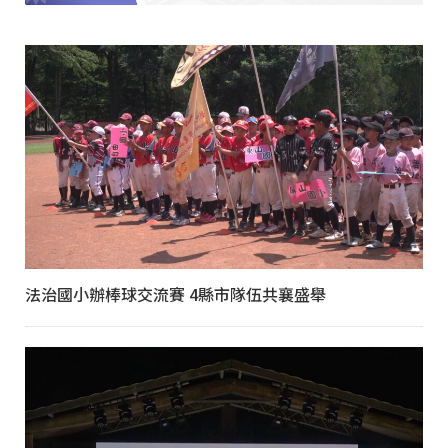
法治國小辦棒球交流賽 4縣市隊伍共襄盛舉